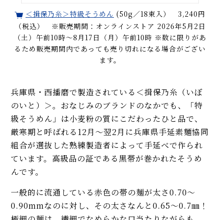
＜揖保乃糸＞特級そうめん
(50g／18束入） 3,240円
（税込） ※販売期間：オンラインストア 2026年5月2日
（土）午前10時～8月17日（月）午前10時 ※数に限りがあ
るため販売期間内であっても売り切れになる場合がござい
ます。
兵庫県・西播磨で製造されている＜揖保乃糸（いぼ
のいと）＞。おなじみのブランドのなかでも、「特
級そうめん」は小麦粉の質にこだわったひと品で、
厳寒期と呼ばれる12月～翌2月に兵庫県手延素麵協同
組合が選抜した熟練製造者によって手延べで作られ
ています。高級品の証である黒帯が巻かれたそうめ
んです。
一般的に流通している赤色の帯の麺が太さ0.70〜
0.90mmなのに対し、その太さなんと0.65～0.7㎜！
極細の麺は、繊細でなめらかな口当たりながらも、