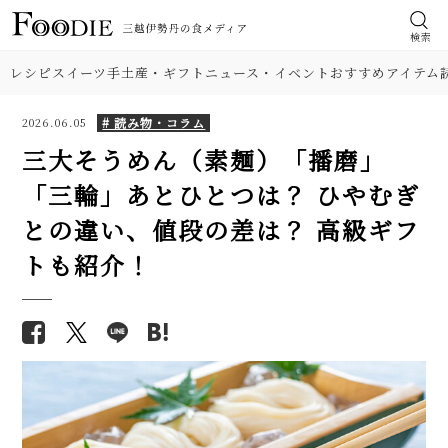
検索
レシピ
スイーツ
手土産・ギフト
ニュース・イベント
おすすめアイテム
# 読み物・コラム
2026.06.05
三大そうめん（素麺）「播磨」
「三輪」あとひとつは？ ひやむぎ
との違い、値段の差は？ 高級ギフ
トも紹介！