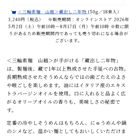
＜三輪素麺 山越＞蔵出し二年物
(50g／18束入）
3,240円（税込） ※販売期間：オンラインストア 2026年
5月2日（土）午前10時～8月17日（月）午前10時 ※数に限
りがあるため販売期間内であっても売り切れになる場合が
ございます。
＜三輪素麺 山越＞が手がける「蔵出し二年物」
は、製麺後、蔵で1年以上熟成させた手延べの古物。
長期熟成させたそうめんならではの歯ごたえのよさ
や喉ごしを楽しめます。油にはイタリア産のエキス
トラバージンオイルを使用。口に入れると品よく広
がるオリーブオイルの香りも、美味しさの秘密で
す。
定番の冷やしそうめんはもちろん、にゅうめんや鍋
のシメなど、温かい麺としてもおいしくいただけま