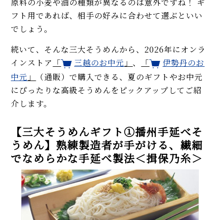
原料の小麦や油の種類が異なるのは意外ですね！ ギ
フト用であれば、相手の好みに合わせて選ぶといい
でしょう。
続いて、そんな三大そうめんから、2026年にオンラ
インストア
「
三越のお中元
」
、
「
伊勢丹のお
中元
」
（通販）で購入できる、夏のギフトやお中元
にぴったりな高級そうめんをピックアップしてご紹
介します。
【三大そうめんギフト①播州手延べそ
うめん】熟練製造者が手がける、繊細
でなめらかな手延べ製法＜揖保乃糸＞