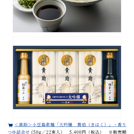
＜甚助＞小豆島素麺「大吟穣 貴珀（きはく）」・香り
つゆ詰合せ
(50g／22束入） 5,400円（税込） ※販売期