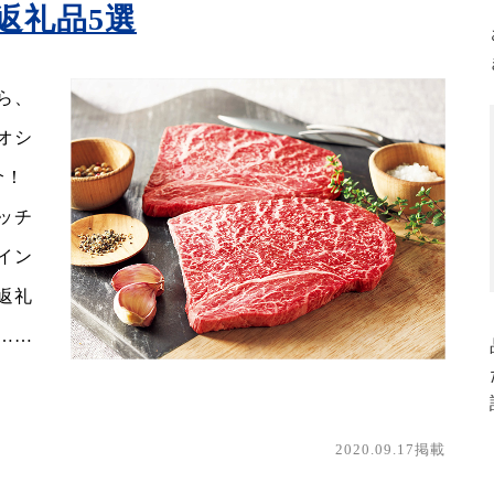
返礼品5選
ら、
オシ
介！
ッチ
イン
返礼
……
2020.09.17掲載