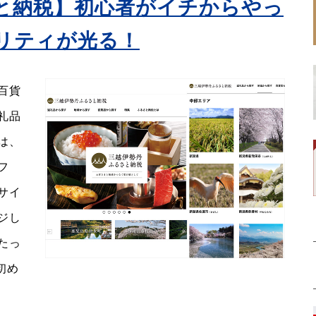
と納税】初心者がイチからやっ
リティが光る！
百貨
礼品
は、
フ
サイ
ジし
たっ
初め