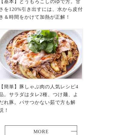
【基本】とうもろこしのゆで方。甘
さを120%引き出すには、水から皮付
き＆時間をかけて加熱が正解！
【簡単】豚しゃぶ肉の人気レシピ4
品。サラダはタレ2種、つけ麺、よ
だれ豚。パサつかない茹で方も解
説！
MORE