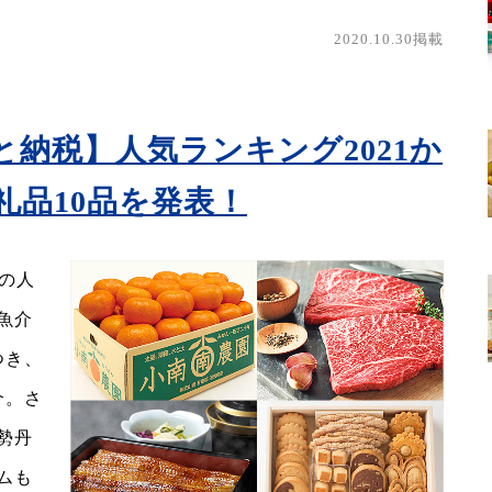
2020.10.30掲載
納税】人気ランキング2021か
礼品10品を発表！
年の人
魚介
つき、
介。さ
勢丹
ムも