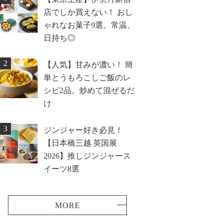
店でしか買えない！ おし
ゃれなお菓子9選。常温、
日持ち◎
2
【人気】甘みが濃い！ 簡
単とうもろこしご飯のレ
シピ2品。炒めて混ぜるだ
け
3
ジンジャー好き必見！
【日本橋三越 英国展
2026】推しジンジャース
イーツ8選