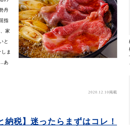
勢丹
屈指
ら、家
いと
介しま
…あ
2020.12.10掲載
と納税】迷ったらまずはコレ！