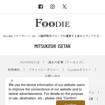
Foodie（フーディー）は、三越伊勢丹グループが運営する食のメディアです。
FOODIEとは
｜
過去の記事（アーカイブ）
｜
利用規約
｜
プライバシーポリシー
｜
Cookieポリシー
｜
お問い合せ
レシピ
｜
スイーツ
｜
手土産・ギフト
｜
ニュース・イベント
｜
おすすめアイテム
｜
読み物・コラム
｜
バイヤーのイチオシ！
｜
伊勢丹新宿店
｜
銀座三越
｜
日本橋三越本店
｜
FOODIE占い