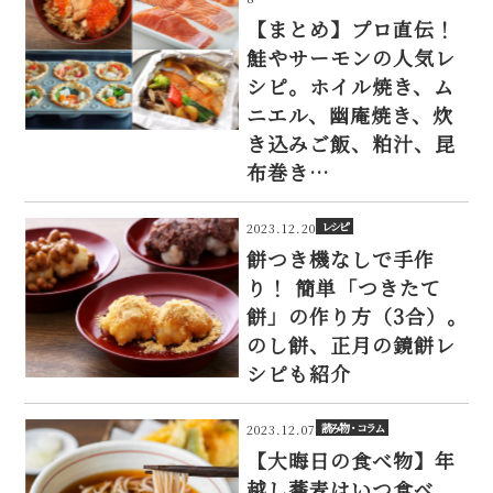
【まとめ】プロ直伝！
鮭やサーモンの人気レ
シピ。ホイル焼き、ム
ニエル、幽庵焼き、炊
き込みご飯、粕汁、昆
布巻き…
レシピ
2023.12.20
餅つき機なしで手作
り！ 簡単「つきたて
餅」の作り方（3合）。
のし餅、正月の鏡餅レ
シピも紹介
読み物・コラム
2023.12.07
【大晦日の食べ物】年
越し蕎麦はいつ食べ