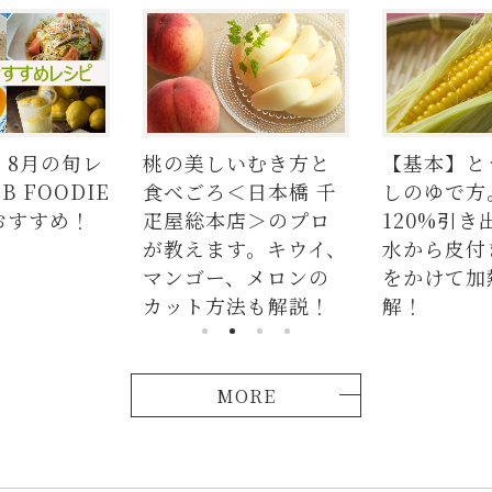
】8月の旬レ
桃の美しいむき方と
【基本】と
 FOODIE
食べごろ＜日本橋 千
しのゆで方
おすすめ！
疋屋総本店＞のプロ
120%引き
が教えます。キウイ、
水から皮付
マンゴー、メロンの
をかけて加
カット方法も解説！
解！
MORE