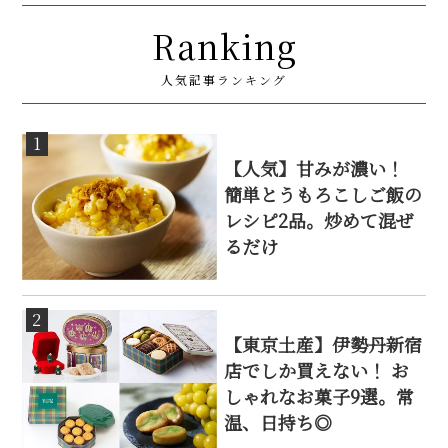
Ranking
人気記事ランキング
1
【人気】甘みが濃い！
簡単とうもろこしご飯の
レシピ2品。炒めて混ぜ
るだけ
2
【東京土産】伊勢丹新宿
店でしか買えない！ お
しゃれなお菓子9選。常
温、日持ち◎