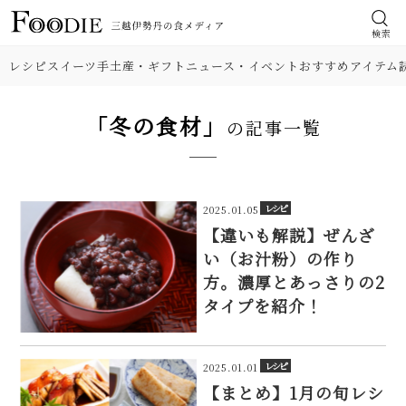
検索
レシピ
スイーツ
手土産・ギフト
ニュース・イベント
おすすめアイテム
「冬の食材」
の記事一覧
レシピ
2025.01.05
【違いも解説】ぜんざ
い（お汁粉）の作り
方。濃厚とあっさりの2
タイプを紹介！
レシピ
2025.01.01
【まとめ】1月の旬レシ