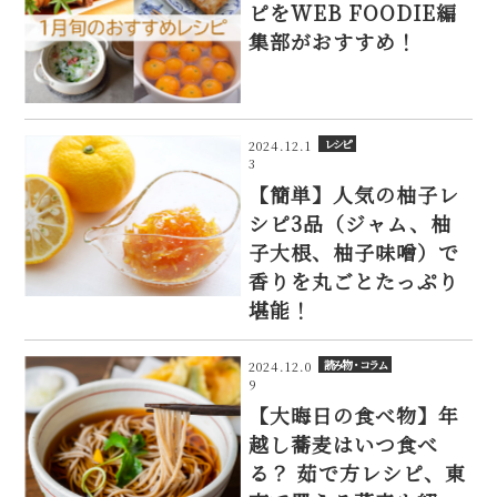
ピをWEB FOODIE編
集部がおすすめ！
レシピ
2024.12.1
3
【簡単】人気の柚子レ
シピ3品（ジャム、柚
子大根、柚子味噌）で
香りを丸ごとたっぷり
堪能！
読み物・コラム
2024.12.0
9
【大晦日の食べ物】年
越し蕎麦はいつ食べ
る？ 茹で方レシピ、東