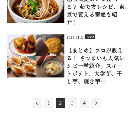
る？ 茹で方レシピ、東
京で買える蕎麦も紹
介！
レシピ
2023.11.2
6
【まとめ】プロが教え
る！ さつまいも人気レ
シピ一挙紹介。スイー
トポテト、大学芋、干
し芋、焼き芋…
1
2
3
4