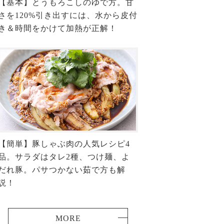
【基本】とうもろこしのゆで方。甘
さを120%引き出すには、水から皮付
き＆時間をかけて加熱が正解！
【簡単】豚しゃぶ肉の人気レシピ4
品。サラダはタレ2種、つけ麺、よ
だれ豚。パサつかない茹で方も解
説！
MORE