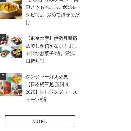
単とうもろこしご飯のレ
シピ2品。炒めて混ぜるだ
け
2
【東京土産】伊勢丹新宿
店でしか買えない！ おし
ゃれなお菓子9選。常温、
日持ち◎
3
ジンジャー好き必見！
【日本橋三越 英国展
2026】推しジンジャース
イーツ8選