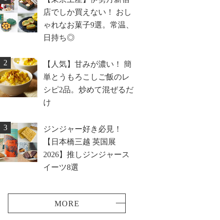
店でしか買えない！ おし
ゃれなお菓子9選。常温、
日持ち◎
2
【人気】甘みが濃い！ 簡
単とうもろこしご飯のレ
シピ2品。炒めて混ぜるだ
け
3
ジンジャー好き必見！
【日本橋三越 英国展
2026】推しジンジャース
イーツ8選