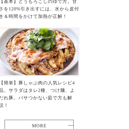
【基本】とうもろこしのゆで方。甘
さを120%引き出すには、水から皮付
き＆時間をかけて加熱が正解！
【簡単】豚しゃぶ肉の人気レシピ4
品。サラダはタレ2種、つけ麺、よ
だれ豚。パサつかない茹で方も解
説！
MORE