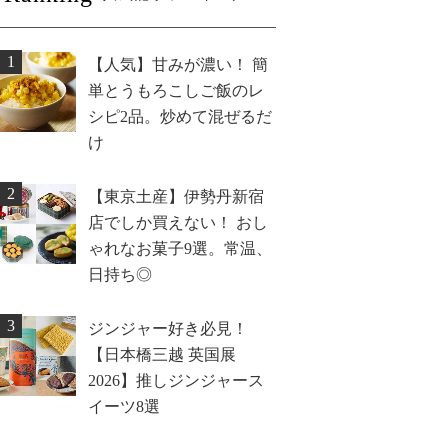
1
【人気】甘みが濃い！ 簡
単とうもろこしご飯のレ
シピ2品。炒めて混ぜるだ
け
2
【東京土産】伊勢丹新宿
店でしか買えない！ おし
ゃれなお菓子9選。常温、
日持ち◎
3
ジンジャー好き必見！
【日本橋三越 英国展
2026】推しジンジャース
イーツ8選