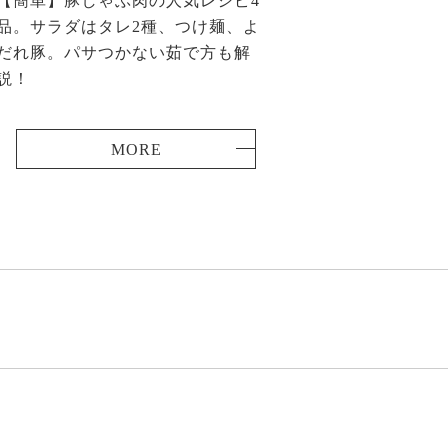
【簡単】豚しゃぶ肉の人気レシピ4
品。サラダはタレ2種、つけ麺、よ
だれ豚。パサつかない茹で方も解
説！
MORE