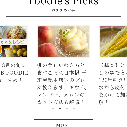
Foodie's Picks
おすすめ記事
】8月の旬レ
桃の美しいむき方と
【基本】と
 FOODIE
食べごろ＜日本橋 千
しのゆで方
おすすめ！
疋屋総本店＞のプロ
120%引き
が教えます。キウイ、
水から皮付
マンゴー、メロンの
をかけて加
カット方法も解説！
解！
MORE