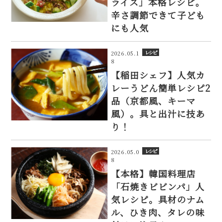
ライス」本格レシピ。
辛さ調節できて子ども
にも人気
レシピ
2026.05.1
8
【稲田シェフ】人気カ
レーうどん簡単レシピ2
品（京都風、キーマ
風）。具と出汁に技あ
り！
レシピ
2026.05.0
8
【本格】韓国料理店
「石焼きビビンパ」人
気レシピ。具材のナム
ル、ひき肉、タレの味