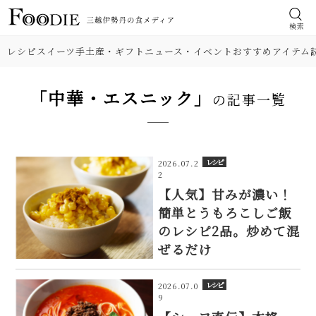
検索
レシピ
スイーツ
手土産・ギフト
ニュース・イベント
おすすめアイテム
「中華・エスニック」
の記事一覧
レシピ
2026.07.2
2
【人気】甘みが濃い！
簡単とうもろこしご飯
のレシピ2品。炒めて混
ぜるだけ
レシピ
2026.07.0
9