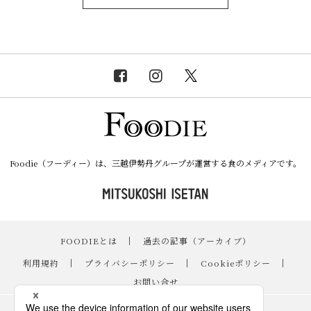
Foodie（フーディー）は、三越伊勢丹グループが運営する食のメディアです。
FOODIEとは
｜
過去の記事（アーカイブ）
｜
利用規約
｜
プライバシーポリシー
｜
Cookieポリシー
｜
お問い合せ
レシピ
｜
スイーツ