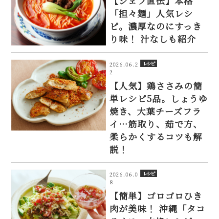
【シェフ直伝】本格
「担々麺」人気レシ
ピ。濃厚なのにすっき
り味！ 汁なしも紹介
レシピ
2026.06.2
2
【人気】鶏ささみの簡
単レシピ5品。しょうゆ
焼き、大葉チーズフラ
イ…筋取り、茹で方、
柔らかくするコツも解
説！
レシピ
2026.06.0
8
【簡単】ゴロゴロひき
肉が美味！ 沖縄「タコ