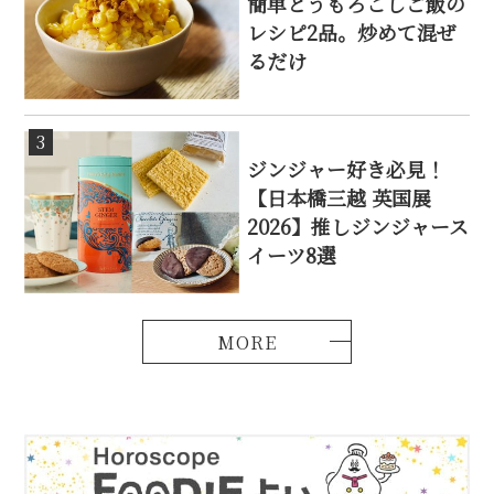
簡単とうもろこしご飯の
レシピ2品。炒めて混ぜ
るだけ
3
ジンジャー好き必見！
【日本橋三越 英国展
2026】推しジンジャース
イーツ8選