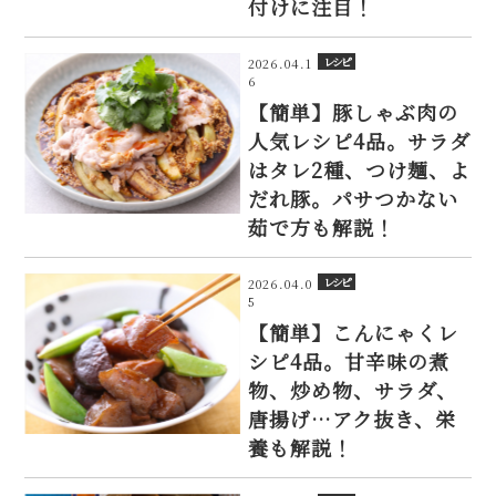
付けに注目！
レシピ
2026.04.1
6
【簡単】豚しゃぶ肉の
人気レシピ4品。サラダ
はタレ2種、つけ麺、よ
だれ豚。パサつかない
茹で方も解説！
レシピ
2026.04.0
5
【簡単】こんにゃくレ
シピ4品。甘辛味の煮
物、炒め物、サラダ、
唐揚げ…アク抜き、栄
養も解説！