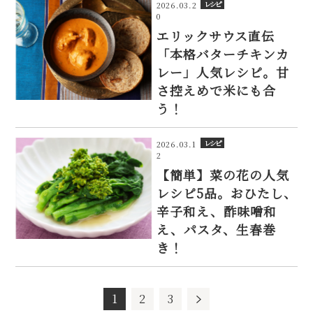
レシピ
2026.03.2
0
エリックサウス直伝
「本格バターチキンカ
レー」人気レシピ。甘
さ控えめで米にも合
う！
レシピ
2026.03.1
2
【簡単】菜の花の人気
レシピ5品。おひたし、
辛子和え、酢味噌和
え、パスタ、生春巻
き！
1
2
3