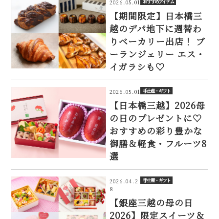
おすすめアイテム
2026.05.01
【期間限定】日本橋三
越のデパ地下に週替わ
りベーカリー出店！ ブ
ーランジェリー エス・
イガラシも♡
手土産・ギフト
2026.05.01
【日本橋三越】2026母
の日のプレゼントに♡
おすすめの彩り豊かな
御膳＆軽食・フルーツ8
選
手土産・ギフト
2026.04.2
8
【銀座三越の母の日
2026】限定スイーツ＆