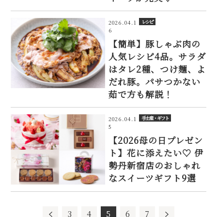
レシピ
2026.04.1
6
【簡単】豚しゃぶ肉の
人気レシピ4品。サラダ
はタレ2種、つけ麺、よ
だれ豚。パサつかない
茹で方も解説！
手土産・ギフト
2026.04.1
5
【2026母の日プレゼン
ト】花に添えたい♡ 伊
勢丹新宿店のおしゃれ
なスイーツギフト9選
3
4
5
6
7