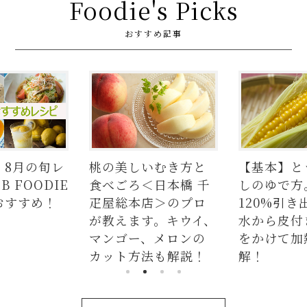
Foodie's Picks
おすすめ記事
】8月の旬レ
桃の美しいむき方と
【基本】と
 FOODIE
食べごろ＜日本橋 千
しのゆで方
おすすめ！
疋屋総本店＞のプロ
120%引き
が教えます。キウイ、
水から皮付
マンゴー、メロンの
をかけて加
カット方法も解説！
解！