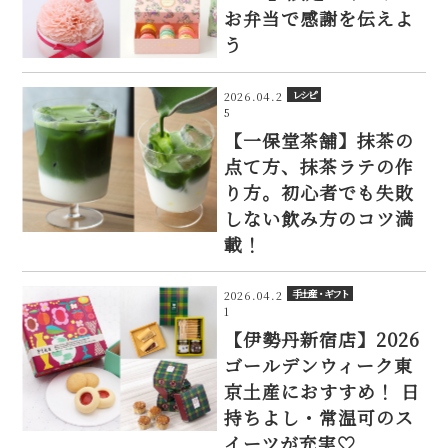
お弁当で感謝を伝えよ
う
レシピ
2026.04.2
5
【一保堂茶舗】抹茶の
点て方、抹茶ラテの作
り方。初心者でも失敗
しない飲み方のコツ満
載！
手土産・ギフト
2026.04.2
1
【伊勢丹新宿店】2026
ゴールデンウィーク東
京土産におすすめ！ 日
持ちよし・常温可のス
イーツが充実♡