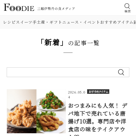
検索
レシピ
スイーツ
手土産・ギフト
ニュース・イベント
おすすめアイテム
「新着」
の記事一覧
おすすめアイテム
2026.05.0
4
おつまみにも人気！ デ
パ地下で売れている唐
揚げ10選。専門店や洋
食店の味をテイクアウ