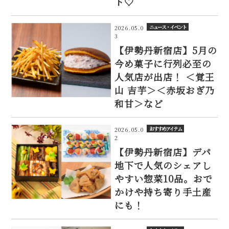
ト♡
ニュース・イベント
2026.05.0
3
【伊勢丹新宿店】5月の
今め菓子に行列必至の
人気店が出店！ ＜覚王
山 吉芋＞＜赤坂おぎ乃
和甘＞など
おすすめアイテム
2026.05.0
2
【伊勢丹新宿店】デパ
地下で人気のシェアし
やすい惣菜10品。おで
かけや持ち寄り手土産
にも！