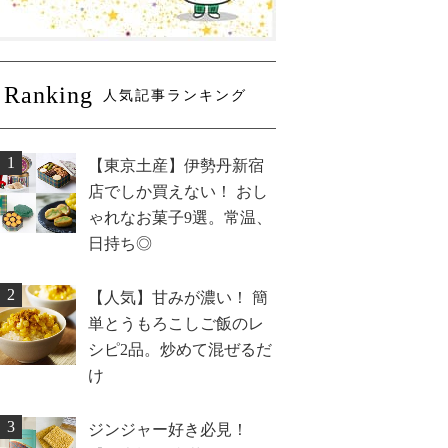
Ranking
人気記事ランキング
1
【東京土産】伊勢丹新宿
店でしか買えない！ おし
ゃれなお菓子9選。常温、
日持ち◎
2
【人気】甘みが濃い！ 簡
単とうもろこしご飯のレ
シピ2品。炒めて混ぜるだ
け
3
ジンジャー好き必見！