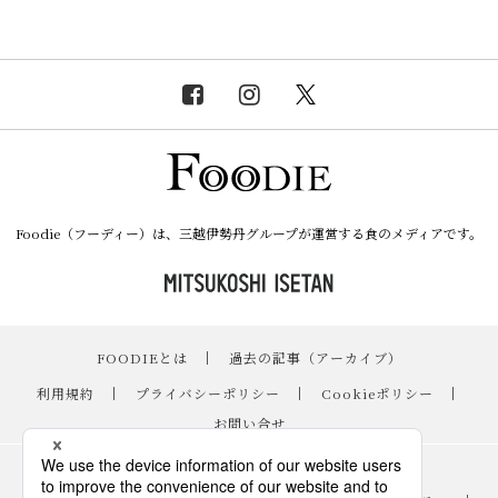
Foodie（フーディー）は、三越伊勢丹グループが運営する食のメディアです。
FOODIEとは
｜
過去の記事（アーカイブ）
｜
利用規約
｜
プライバシーポリシー
｜
Cookieポリシー
｜
お問い合せ
レシピ
｜
スイーツ
｜