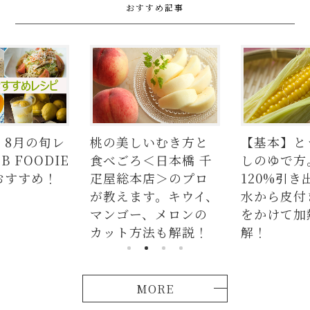
おすすめ記事
】8月の旬レ
桃の美しいむき方と
【基本】と
 FOODIE
食べごろ＜日本橋 千
しのゆで方
おすすめ！
疋屋総本店＞のプロ
120%引き
が教えます。キウイ、
水から皮付
マンゴー、メロンの
をかけて加
カット方法も解説！
解！
MORE