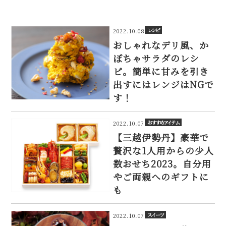
レシピ
2022.10.08
おしゃれなデリ風、か
ぼちゃサラダのレシ
ピ。簡単に甘みを引き
出すにはレンジはNGで
す！
おすすめアイテム
2022.10.07
【三越伊勢丹】豪華で
贅沢な1人用からの少人
数おせち2023。自分用
やご両親へのギフトに
も
スイーツ
2022.10.07