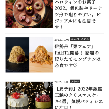
ハロウィンのお菓子
2022。個包装やドーナ
ツ形で配りやすい。ビ
ジュアルにも注目で
す！
ニュース・イベント
2022.10.06
伊勢丹「栗フェア」
PART2開幕！ 話題の
絞りたてモンブランは
必食です♡
スイーツ
2022.10.05
【要予約】2022年銀座
三越のクリスマスケー
キ4選。気鋭パティシエ
に注目！