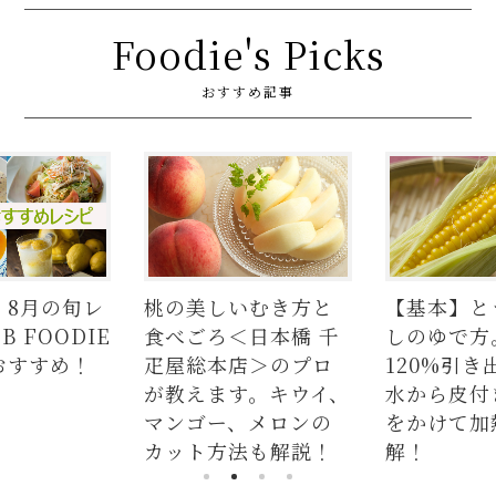
Foodie's Picks
おすすめ記事
いむき方と
【基本】とうもろこ
【簡単】豚
＜日本橋 千
しのゆで方。甘さを
の人気レシ
店＞のプロ
120%引き出すには、
ラダはタレ
す。キウイ、
水から皮付き＆時間
麺、よだれ
、メロンの
をかけて加熱が正
つかない茹
法も解説！
解！
説！