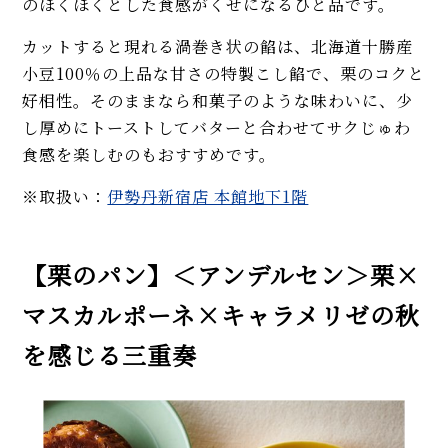
のほくほくとした食感がくせになるひと品です。
カットすると現れる渦巻き状の餡は、北海道十勝産
小豆100％の上品な甘さの特製こし餡で、栗のコクと
好相性。そのままなら和菓子のような味わいに、少
し厚めにトーストしてバターと合わせてサクじゅわ
食感を楽しむのもおすすめです。
※取扱い：
伊勢丹新宿店 本館地下1階
【栗のパン】＜アンデルセン＞栗×
マスカルポーネ×キャラメリゼの秋
を感じる三重奏