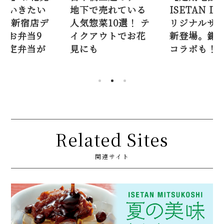
売れている
ISETAN DOORオ
に持ってい
菜10選！ テ
リジナルサラダが
♡ 伊勢丹新
ウトでお花
新登場。鎌倉紅谷
パ地下のお
コラボも！
選。春限定
多数！
Related Sites
関連サイト