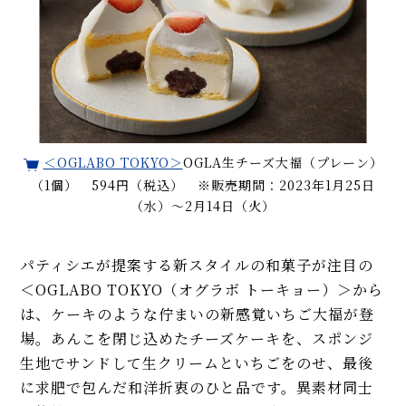
＜OGLABO TOKYO＞
OGLA生チーズ大福（プレーン）
（1個） 594円（税込） ※販売期間：2023年1月25日
（水）〜2月14日（火）
パティシエが提案する新スタイルの和菓子が注目の
＜OGLABO TOKYO（オグラボ トーキョー）＞から
は、ケーキのような佇まいの新感覚いちご大福が登
場。あんこを閉じ込めたチーズケーキを、スポンジ
生地でサンドして生クリームといちごをのせ、最後
に求肥で包んだ和洋折衷のひと品です。異素材同士