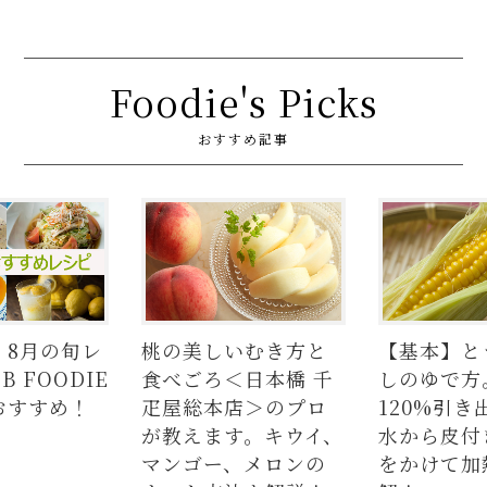
Foodie's Picks
おすすめ記事
いむき方と
【基本】とうもろこ
【簡単】豚
＜日本橋 千
しのゆで方。甘さを
の人気レシ
店＞のプロ
120%引き出すには、
ラダはタレ
す。キウイ、
水から皮付き＆時間
麺、よだれ
、メロンの
をかけて加熱が正
つかない茹