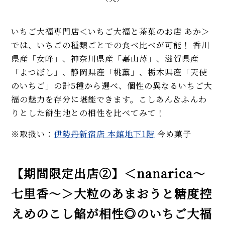
いちご大福専門店＜いちご大福と茶菓のお店 あか＞
では、いちごの種類ごとでの食べ比べが可能！ 香川
県産「女峰」、神奈川県産「嘉山苺」、滋賀県産
「よつぼし」、静岡県産「桃薫」、栃木県産「天使
のいちご」の計5種から選べ、個性の異なるいちご大
福の魅力を存分に堪能できます。こしあん＆ふんわ
りとした餅生地との相性を比べてみて！
※取扱い：
伊勢丹新宿店 本館地下1階
今め菓子
【期間限定出店②】＜nanarica～
七里香～＞大粒のあまおうと糖度控
えめのこし餡が相性◎のいちご大福