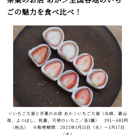
ごの魅力を食べ比べ！
＜いちご大福と茶菓のお店 あか＞いちご大福（女峰、嘉山
苺、よつぼし、桃薫、天使のいちご／各1個） 391～681円
（税込） ※販売期間：2023年1月11日（水）〜1月17日
（火）