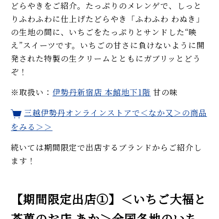
どらやきをご紹介。たっぷりのメレンゲで、しっと
りふわふわに仕上げたどらやき「ふわふわ わぬき」
の生地の間に、いちごをたっぷりとサンドした“映
え”スイーツです。いちごの甘さに負けないように開
発された特製の生クリームとともにガブリッとどう
ぞ！
※取扱い：
伊勢丹新宿店 本館地下1階
甘の味
三越伊勢丹オンラインストアで＜なか又＞の商品
をみる＞＞
続いては期間限定で出店するブランドからご紹介し
ます！
【期間限定出店①】＜いちご大福と
茶菓のお店 あか＞全国各地のいち