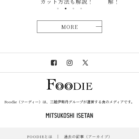
法も解説！
解！
説！
MORE
Foodie（フーディー）は、三越伊勢丹グループが運営する食のメディアです。
FOODIEとは
｜
過去の記事（アーカイブ）