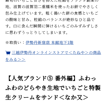
最旬のいちごと甘さを抑えた粒餡をブランド創業の
地、滋賀の滋賀羽二重糯米を使ったお餅でやさしく
包み仕上げています。粗く搗いた餅の食感といちご
の酸味と甘み、粒餡のバランスが絶妙なひと品で
す。口に含んだ瞬間に弾けるいちごのみずみずしさ
に思わずうっとりしてしまいます。
※取扱い：
伊勢丹新宿店 本館地下1階
三越伊勢丹オンラインストアで＜たねや＞の商品
をみる＞＞
【人気ブランド⑤ 番外編】ふわっ
ふわのどらやき生地でいちごと特製
生クリームをサンド＜なか又＞