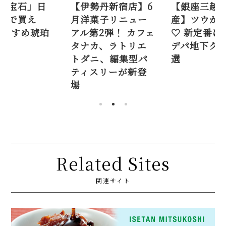
丹新宿店】6
【銀座三越の手土
「食べる宝
子リニュー
産】ツウが教える
本橋三越で
2弾！ カフェ
♡ 新定番にしたい
る！ おすす
、ラトリエ
デパ地下グルメ12
糖6選
、編集型パ
選
リーが新登
Related Sites
関連サイト