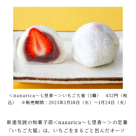
＜nanarica～七里香～＞いちご大福（1個） 432円（税
込） ※販売期間：2023年1月18日（水）〜1月24日（火）
新進気鋭の和菓子店＜nanarica～七里香～＞の定番
「いちご大福」は、いちごをまるごと包んだオーソ