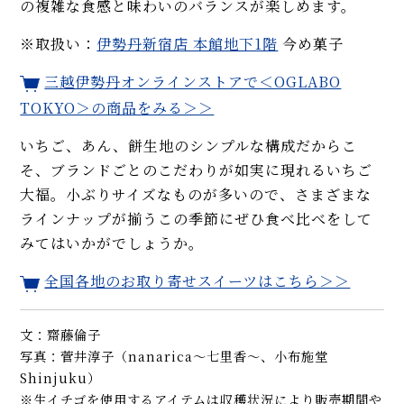
の複雑な食感と味わいのバランスが楽しめます。
※取扱い：
伊勢丹新宿店 本館地下1階
今め菓子
三越伊勢丹オンラインストアで＜OGLABO
TOKYO＞の商品をみる＞＞
いちご、あん、餅生地のシンプルな構成だからこ
そ、ブランドごとのこだわりが如実に現れるいちご
大福。小ぶりサイズなものが多いので、さまざまな
ラインナップが揃うこの季節にぜひ食べ比べをして
みてはいかがでしょうか。
全国各地のお取り寄せスイーツはこちら＞＞
文：齋藤倫子
写真：菅井淳子（nanarica～七里香～、小布施堂
Shinjuku）
※生イチゴを使用するアイテムは収穫状況により販売期間や