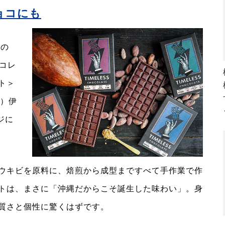
ョコにも
発の
ョコレ
ト＞
火）伊
ジに
ウキビを原料に、焙煎から成型まですべて手作業で作
トは、まさに「沖縄だからこそ誕生した味わい」。身
質さと個性に驚くはずです。