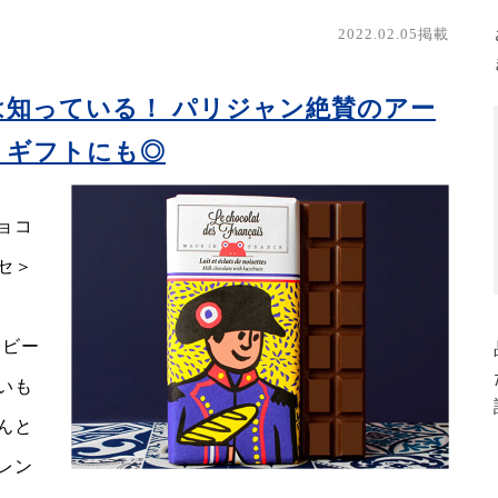
2022.02.05掲載
は知っている！ パリジャン絶賛のアー
。ギフトにも◎
ョコ
セ＞
 ビー
いも
んと
レン