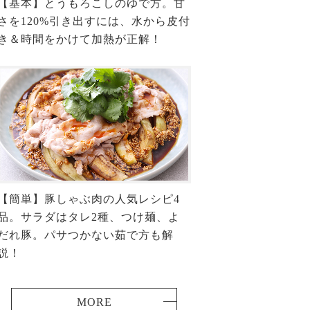
【基本】とうもろこしのゆで方。甘
さを120%引き出すには、水から皮付
き＆時間をかけて加熱が正解！
【簡単】豚しゃぶ肉の人気レシピ4
品。サラダはタレ2種、つけ麺、よ
だれ豚。パサつかない茹で方も解
説！
MORE