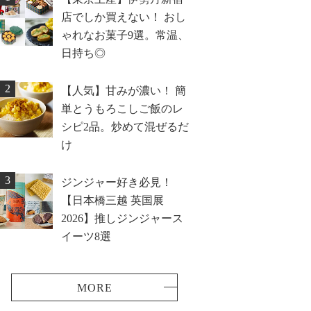
店でしか買えない！ おし
ゃれなお菓子9選。常温、
日持ち◎
2
【人気】甘みが濃い！ 簡
単とうもろこしご飯のレ
シピ2品。炒めて混ぜるだ
け
3
ジンジャー好き必見！
【日本橋三越 英国展
2026】推しジンジャース
イーツ8選