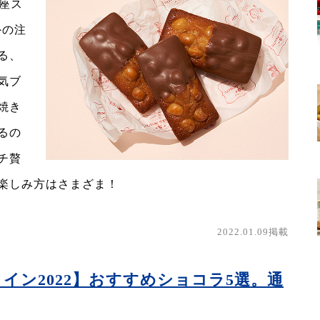
銀座ス
外の注
る、
気ブ
焼き
るの
チ贅
楽しみ方はさまざま！
2022.01.09掲載
イン2022】おすすめショコラ5選。通