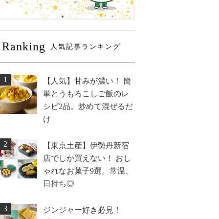
Ranking
人気記事ランキング
1
【人気】甘みが濃い！ 簡
単とうもろこしご飯のレ
シピ2品。炒めて混ぜるだ
け
2
【東京土産】伊勢丹新宿
店でしか買えない！ おし
ゃれなお菓子9選。常温、
日持ち◎
3
ジンジャー好き必見！