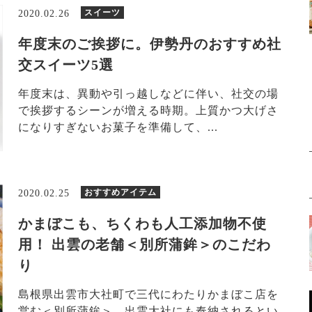
スイーツ
2020.02.26
年度末のご挨拶に。伊勢丹のおすすめ社
交スイーツ5選
年度末は、異動や引っ越しなどに伴い、社交の場
で挨拶するシーンが増える時期。上質かつ大げさ
になりすぎないお菓子を準備して、...
おすすめアイテム
2020.02.25
かまぼこも、ちくわも人工添加物不使
用！ 出雲の老舗＜別所蒲鉾＞のこだわ
り
島根県出雲市大社町で三代にわたりかまぼこ店を
営む＜別所蒲鉾＞。出雲大社にも奉納されるとい