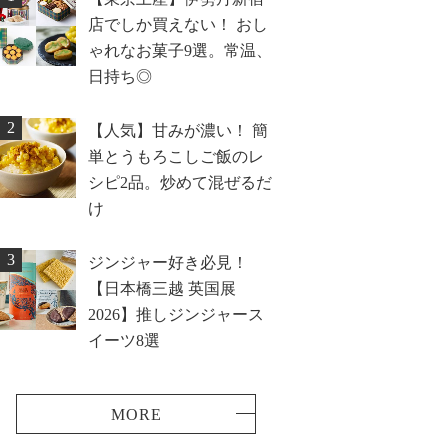
店でしか買えない！ おし
ゃれなお菓子9選。常温、
日持ち◎
2
【人気】甘みが濃い！ 簡
単とうもろこしご飯のレ
シピ2品。炒めて混ぜるだ
け
3
ジンジャー好き必見！
【日本橋三越 英国展
2026】推しジンジャース
イーツ8選