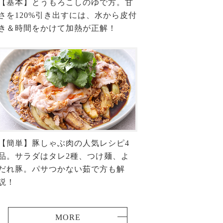
【基本】とうもろこしのゆで方。甘
さを120%引き出すには、水から皮付
き＆時間をかけて加熱が正解！
【簡単】豚しゃぶ肉の人気レシピ4
品。サラダはタレ2種、つけ麺、よ
だれ豚。パサつかない茹で方も解
説！
MORE