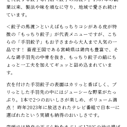
業以来、製法や味を頑なに守り、地域で愛され続け
ています。
＜餃子の馬渡＞といえばもっちりコシがある皮が特
徴の「もっちり餃子」が代表メニューですが、こち
らの「手羽餃子」もお子さまから大人まで人気の一
品です！ 畜産王国である宮崎県は鶏肉も豊富で、そ
んな鶏手羽先の中骨を抜き、もっちり餃子の餡にち
ょっと一工夫を加えてギュッと詰め込まれていま
す。
衣を付けた手羽餃子の表面はカリっと香ばしく、プ
リっとした手羽先の中にはジューシーな野菜がたっ
ぷり。1本で2つのおいしさが楽しめ、ボリューム満
点！ 昨年2023年に放送されたテレビ番組で日本一に
選ばれたという実績も納得のおいしさです。
店頭では独自の天ぷら粉をまぶして170℃の油で揚げ