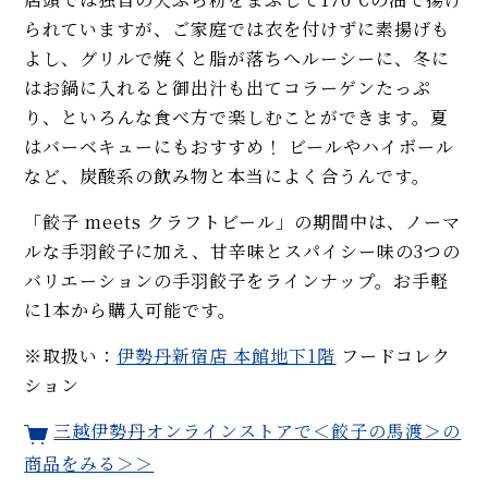
られていますが、ご家庭では衣を付けずに素揚げも
よし、グリルで焼くと脂が落ちへルーシーに、冬に
はお鍋に入れると御出汁も出てコラーゲンたっぷ
り、といろんな食べ方で楽しむことができます。夏
はバーベキューにもおすすめ！ ビールやハイボール
など、炭酸系の飲み物と本当によく合うんです。
「餃子 meets クラフトビール」の期間中は、ノーマ
ルな手羽餃子に加え、甘辛味とスパイシー味の3つの
バリエーションの手羽餃子をラインナップ。お手軽
に1本から購入可能です。
※取扱い：
伊勢丹新宿店 本館地下1階
フードコレク
ション
三越伊勢丹オンラインストアで＜餃子の馬渡＞の
商品をみる＞＞