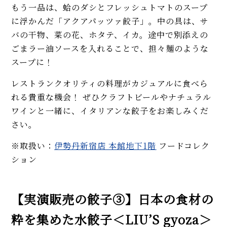
もう一品は、蛤のダシとフレッシュトマトのスープ
に浮かんだ「アクアパッツァ餃子」。中の具は、サ
バの干物、菜の花、ホタテ、イカ。途中で別添えの
ごまラー油ソースを入れることで、担々麺のような
スープに！
レストランクオリティの料理がカジュアルに食べら
れる貴重な機会！ ぜひクラフトビールやナチュラル
ワインと一緒に、イタリアンな餃子をお楽しみくだ
さい。
※取扱い：
伊勢丹新宿店 本館地下1階
フードコレク
ション
【実演販売の餃子③】日本の食材の
粋を集めた水餃子＜
LIU’S gyoza
＞