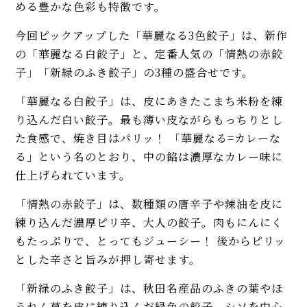
める豊かな色彩も特徴です。
今回ピックアップした「華麗なる3色餃子」は、新作
の「華麗なる白餃子」と、定番人気の「情熱の赤餃
子」「新緑のふき餃子」の3種の盛合せです。
「華麗なる白餃子」は、皮にあきたこまち米粉を練
り込んだ白い餃子。最も薄い皮ながらもっちりとし
た食感で、焼き目はパリッ！ 「華麗なる=カレーな
る」という名のとおり、中の餡は濃厚なカレー味に
仕上げられています。
「情熱の赤餃子」は、数種類の唐辛子や辣油を皮に
練り込んだ濃厚ピリ辛、大人の餃子。肉もにんにく
もたっぷりで、とってもジューシー！ 後からピリッ
とした辛さと旨みが押し寄せます。
「新緑のふき餃子」は、秋田名産品のふきの葉やほ
うれん草を皮に練り込んだ緑色の餃子。シソを中心