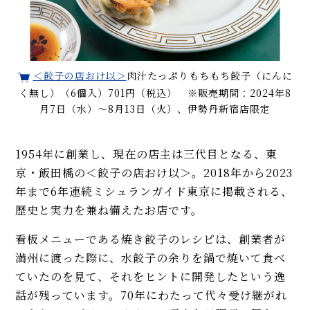
＜餃子の店おけ以＞
肉汁たっぷりもちもち餃子（にんに
く無し）（6個入）701円（税込） ※販売期間：2024年8
月7日（水）～8月13日（火）、伊勢丹新宿店限定
1954年に創業し、現在の店主は三代目となる、東
京・飯田橋の＜餃子の店おけ以＞。2018年から2023
年まで6年連続ミシュランガイド東京に掲載される、
歴史と実力を兼ね備えたお店です。
看板メニューである焼き餃子のレシピは、創業者が
満州に渡った際に、水餃子の余りを鍋で焼いて食べ
ていたのを見て、それをヒントに開発したという逸
話が残っています。70年にわたって代々受け継がれ