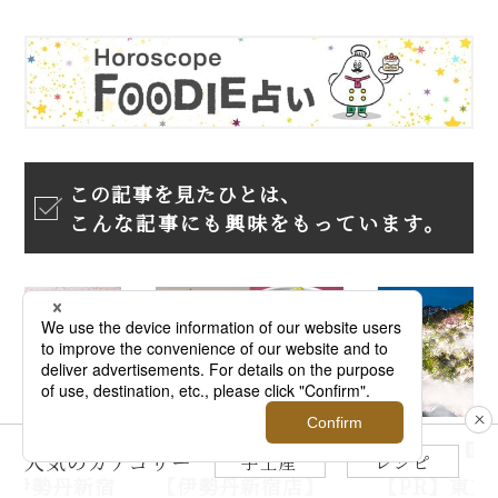
この記事を見たひとは、
こんな記事にも興味をもっています。
2025.08.20
2026.06.01
2026.
スイーツ
PR
人気のカテゴリー
手土産
レシピ
【伊勢丹新宿店】
【PR】東京
20