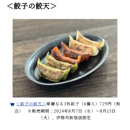
＜餃子の餃天＞
＜餃子の餃天＞
華麗なる3色餃子（6個入）729円（税
込） ※販売期間：2024年8月7日（水）～8月13日
（火）、伊勢丹新宿店限定