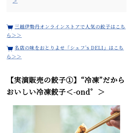
＞
三越伊勢丹オンラインストアで人気の餃子はこち
ら＞＞
名店の味をおとりよせ「シェフ’s DELI」はこち
ら＞＞
【実演販売の餃子①】“冷凍”だから
おいしい冷凍餃子＜
-ond
゜＞