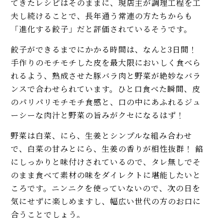
てきたレシピはそのままに、現店主が調理工程を工
夫し続けることで、長年通う常連の方たちからも
「進化する餃子」だと評価されているそうです。
餃子ができるまでにかかる時間は、なんと3日間！
手作りのモチモチした皮を最大限においしく食べら
れるよう、熟成させた豚バラ肉と野菜が絶妙なバラ
ンスで合わせられています。ひと口食べた瞬間、皮
のパリパリモチモチ食感と、口の中にあふれるジュ
ーシーな肉汁と野菜の旨みがクセになるはず！
野菜は白菜、にら、生姜とシンプルな組み合わせ
で、白菜の甘みとにら、生姜の香りが相性抜群！ 餡
にしっかりと味付けされているので、タレ無しでそ
のまま食べて素材の味をダイレクトに堪能したいと
ころです。ニンニクを使っていないので、次の日を
気にせずに楽しめますし、幅広い世代の方のお口に
合うことでしょう。