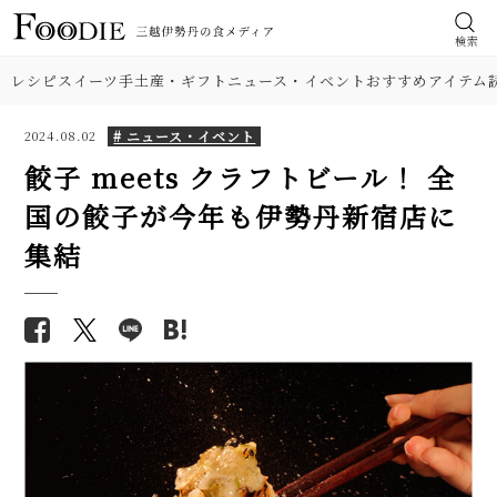
検索
レシピ
スイーツ
手土産・ギフト
ニュース・イベント
おすすめアイテム
# ニュース・イベント
2024.08.02
餃子 meets クラフトビール！ 全
国の餃子が今年も伊勢丹新宿店に
集結