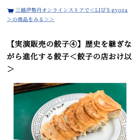
三越伊勢丹オンラインストアで＜LIU’S gyoza
＞の商品をみる＞＞
【実演販売の餃子④】歴史を継ぎな
がら進化する餃子＜餃子の店おけ以
＞