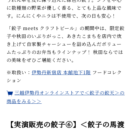
に数種類の野菜が優しく香る、とても上品な風味で
す。にんにくやニラは不使用で、次の日も安心！
「餃子 meets クラフトビール」の期間中は、限定餃
子や秋田のいぶりがっこ、あきたこまちを店内で炊
き上げて自家製チャーシューを詰め込んだボリュー
ムたっぷりのお弁当もラインナップ！ 秋田ならでは
の美味をぜひご堪能ください。
※取扱い：
伊勢丹新宿店 本館地下1階
フードコレク
ション
三越伊勢丹オンラインストアで＜餃子の餃天＞の
商品をみる＞＞
【実演販売の餃子⑥】＜餃子の馬渡