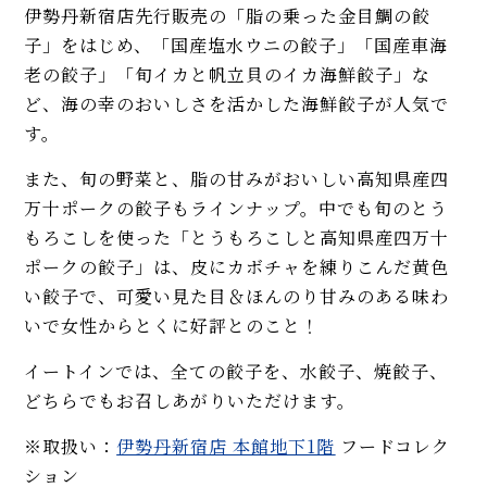
伊勢丹新宿店先行販売の「脂の乗った金目鯛の餃
子」をはじめ、「国産塩水ウニの餃子」「国産車海
老の餃子」「旬イカと帆立貝のイカ海鮮餃子」な
ど、海の幸のおいしさを活かした海鮮餃子が人気で
す。
また、旬の野菜と、脂の甘みがおいしい高知県産四
万十ポークの餃子もラインナップ。中でも旬のとう
もろこしを使った「とうもろこしと高知県産四万十
ポークの餃子」は、皮にカボチャを練りこんだ黄色
い餃子で、可愛い見た目＆ほんのり甘みのある味わ
いで女性からとくに好評とのこと！
イートインでは、全ての餃子を、水餃子、焼餃子、
どちらでもお召しあがりいただけます。
※取扱い：
伊勢丹新宿店 本館地下1階
フードコレク
ション