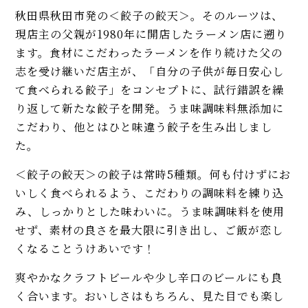
秋田県秋田市発の＜餃子の餃天＞。そのルーツは、
現店主の父親が1980年に開店したラーメン店に遡り
ます。食材にこだわったラーメンを作り続けた父の
志を受け継いだ店主が、「自分の子供が毎日安心し
て食べられる餃子」をコンセプトに、試行錯誤を繰
り返して新たな餃子を開発。うま味調味料無添加に
こだわり、他とはひと味違う餃子を生み出しまし
た。
＜餃子の餃天＞の餃子は常時5種類。何も付けずにお
いしく食べられるよう、こだわりの調味料を練り込
み、しっかりとした味わいに。うま味調味料を使用
せず、素材の良さを最大限に引き出し、ご飯が恋し
くなることうけあいです！
爽やかなクラフトビールや少し辛口のビールにも良
く合います。おいしさはもちろん、見た目でも楽し