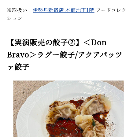
※取扱い：
伊勢丹新宿店 本館地下1階
フードコレク
ション
【実演販売の餃子②】＜
Don
Bravo
＞ラグー餃子
/
アクアパッツ
ァ餃子