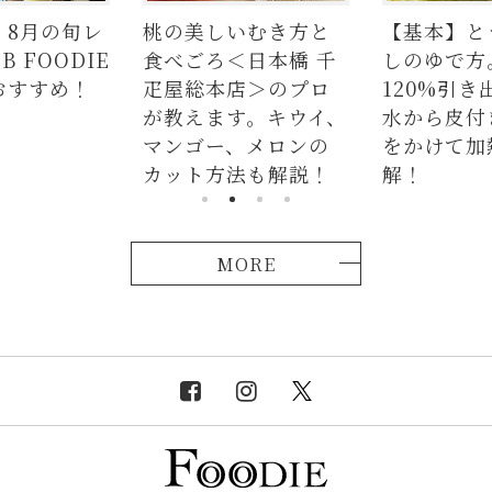
いむき方と
【基本】とうもろこ
【簡単】豚
＜日本橋 千
しのゆで方。甘さを
の人気レシ
店＞のプロ
120%引き出すには、
ラダはタレ
す。キウイ、
水から皮付き＆時間
麺、よだれ
、メロンの
をかけて加熱が正
つかない茹
法も解説！
解！
説！
MORE