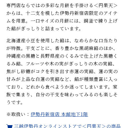
専門店ならではの多彩な月餅を手掛ける＜円果天＞
からは、十二支を模した伊勢丹新宿店限定のアイテ
ムを用意。一口サイズの月餅には、銅釜で練り上げ
た餡がぎっしりと詰まっています。
北海道産小豆を使用した餡は、なめらかな口当たり
が特徴。干支ごとに、香り豊かな黒胡麻餡のほか、
沖縄産の黒糖と長野県産のくるみで仕上げた黒糖く
るみ餡、フルーツや木の実がぎっしりの木の実餡、
焦がし砂糖がコクを引き出す赤蓮の実餡、蓮の実の
甘みが上品な白蓮の実餡など、餡が種類豊富に入っ
ており、どれから食べようか迷ってしまいます。家
族で集まり、自分の干支を味わってみるのも楽しそ
うです。
※取扱い：
伊勢丹新宿店 本館地下1階
三越伊勢丹オンラインストアで＜円果天＞の商品