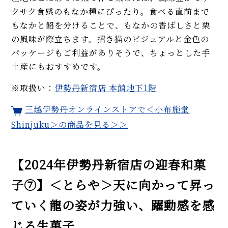
クサク食感のもなか種にぴったり。食べる直前まで
もなかと餡を分けることで、もなかの香ばしさと栗
の風味が際立ちます。招き猫のビジュアルと金色の
パッケージもご利益がありそうで、ちょっとした手
土産にもおすすめです。
※取扱い：
伊勢丹新宿店 本館地下1階
三越伊勢丹オンラインストアで＜
小布施堂
Shinjuku
＞の商品を見る＞＞
【2024年伊勢丹新宿店の迎春和菓
子⑦】＜とらや＞天に向かって昇っ
ていく龍の姿が力強い、躍動感を感
じる生菓子