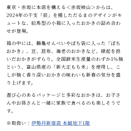
東京・赤坂に本店を構える＜赤坂柿山＞からは、
2024年の干支「辰」を模しただるまのデザインがキ
ュートな、絵馬型の小箱に入ったおかきの詰め合わ
せが登場。
箱の中には、鶴亀せんべいやぽち袋に入った「ぽち
おかき」、豆、昆布、海老のおかきなど、縁起を担
いだおかきがずらり。全国餅米生産量のわずか1％強
という、富山県産の「新大正もち米」を使用し、こ
しが強く香り深いおかきの味わいも新春の気分を盛
り上げます。
遊び心のあるパッケージと多彩なおかきは、お子さ
んやお孫さんと一緒に家族で食べるのも楽しそうで
す。
※取扱い：
伊勢丹新宿店 本館地下1階