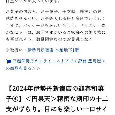
目玉シールが入っています。
お菓子の内容も、お干菓子、干支飴、銭洗いの泉、
麩焼きせんべい、ポチ袋入しる粉と多彩でわくわく
します。パッケージもかわいらしく、バラエティ豊
かなセットは、お子さまがいるご家庭への贈り物に
も喜ばれそう。数量限定なのでお見逃しなく！
※取扱い：
伊勢丹新宿店 本館地下1階
三越伊勢丹オンラインストアで＜鎌倉 豊島屋＞
の商品を見る＞＞
【2024年伊勢丹新宿店の迎春和菓
子④】＜円果天＞精密な刻印の十二
支がずらり。目にも楽しい一口サイ