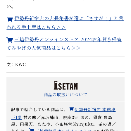
い。
伊勢丹新宿店の店長秘書が選ぶ「さすが！」と言
われる手土産はこちら＞＞
三越伊勢丹オンラインストア 2024お年賀＆帰省
てみやげの人気商品はこちら＞＞
文：KWC
商品の取扱いについて
記事で紹介している商品は、
伊勢丹新宿店 本館地
下1階
甘の味／赤坂柿山、銀座あけぼの、鎌倉 豊島
屋、円果天、たねや、小布施堂Shinjuku、茶の道／
とらや、
三越伊勢丹オンラインストア
にてお取扱い