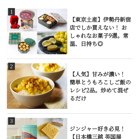
1
【東京土産】伊勢丹新宿
店でしか買えない！ お
しゃれなお菓子9選。常
温、日持ち◎
2
【人気】甘みが濃い！
簡単とうもろこしご飯の
レシピ2品。炒めて混ぜ
るだけ
3
ジンジャー好き必見！
【日本橋三越 英国展