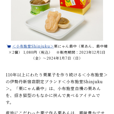
＜小布施堂Shinjuku＞
栗にゃん最中（栗あん、最中種
×2個） 1,080円（税込） ※販売期間：2023年12月1日
（金）〜2024年1月7日（日）
110年以上にわたり栗菓子を作り続ける＜小布施堂＞
の伊勢丹新宿店限定ブランド＜小布施堂Shinjuku
＞。「栗にゃん最中」は、小布施堂自慢の栗あん
を、招き猫型のもなかに挟んで食べるアイテムで
す。
産地にこだわった栗で作る栗あんは、風味豊かでサ