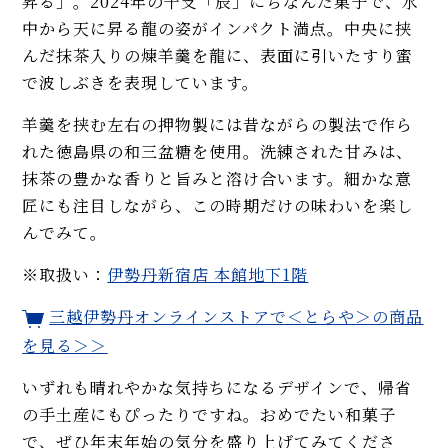
昇る」。2024年の干支「辰」にちなんだ菓子で、水
中から天に昇る龍の姿がインパクト満点。中央に挟
んだ抹茶入りの煉羊羹を龍に、表面に引いたすり蜜
で波しぶきを表現しています。
羊羹を挟む左右の押物製には昔ながらの製法で作ら
れた徳島県の和三盆糖を使用。洗練された甘みは、
抹茶の豊かな香りと旨みと溶け合います。細かな意
匠にも注目しながら、この時期だけの味わいを楽し
んでみて。
※取扱い：
伊勢丹新宿店 本館地下1階
三越伊勢丹オンラインストアで＜とらや＞の商品
を見る＞＞
いずれも晴れやかな気持ちになるデザインで、帰省
の手土産にもぴったりですね。おめでたい和菓子
で、ぜひ年末年始の気分を盛り上げてみてくださ