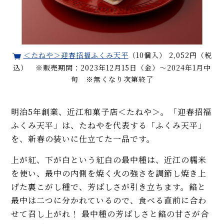
＜たねや＞迎春招福ふくみ天平
（10個入） 2,052円（税
込） ※販売期間：2023年12月15日（金）〜2024年1月中
旬 ※無くなり次第終了
明治5年創業、近江和菓子店＜たねや＞。「迎春招福
ふくみ天平」は、たねやを代表する「ふくみ天平」
を、新春の装いに仕立てた一品です。
上が紅、下が白という紅白の最中種は、近江の糯米
を使い、最中の内側を焼く火の強さを調節し焼き上
げた裏こがし種で、芳ばしさが引き立ちます。餡と
最中は二つに分かれているので、食べる直前に合わ
せて召し上がれ！ 最中種の芳ばしさと餡の甘さが合