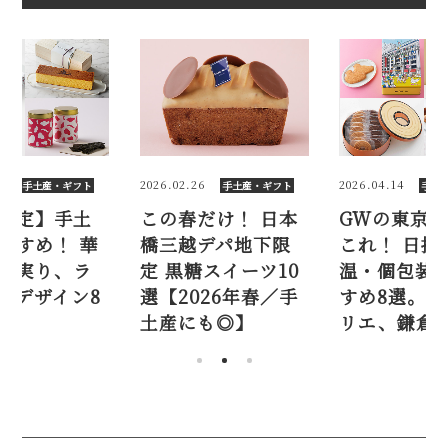
26
2026.04.14
2025.09.17
手土産・ギフト
手土産・ギフト
手土
だけ！ 日本
GWの東京手土産は
【三越限定
越デパ地下限
これ！ 日持ち・常
産におすす
糖スイーツ10
温・個包装のおす
ひらく、実
026年春／手
すめ8選。クラブハ
イオン像デ
にも◎】
リエ、鎌倉紅谷…
選