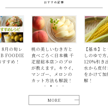
おすすめ記事
いむき方と
【基本】とうもろこ
【簡単】豚
＜日本橋 千
しのゆで方。甘さを
の人気レシ
店＞のプロ
120%引き出すには、
ラダはタレ
す。キウイ、
水から皮付き＆時間
麺、よだれ
、メロンの
をかけて加熱が正
つかない茹
法も解説！
解！
説！
MORE