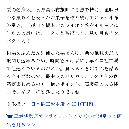
栗の名産地、長野県小布施町に拠点を持ち、風味豊
かな栗あんを使ったお菓子を作り続けている＜小布
施堂＞。三越日本橋本店のライオン像をモチーフに
したこの最中は、サクッと香ばしく、見た目もイン
パクト大！
和栗をふんだんに使った栗あんは、栗の風味を最大
限閉じ込めるため、時間をかけずに手早く自社工場
で仕込んでいるのだとか。食べるときにあんを詰め
るタイプなので、最中皮のパリパリ、サクサクの食
感が楽しめるのも心憎いポイント。高級感のある装
いで、ギフトにもぴったりですね。
※取扱い：
日本橋三越本店 本館地下1階
三越伊勢丹オンラインストアで＜小布施堂＞の商
品を見る＞＞