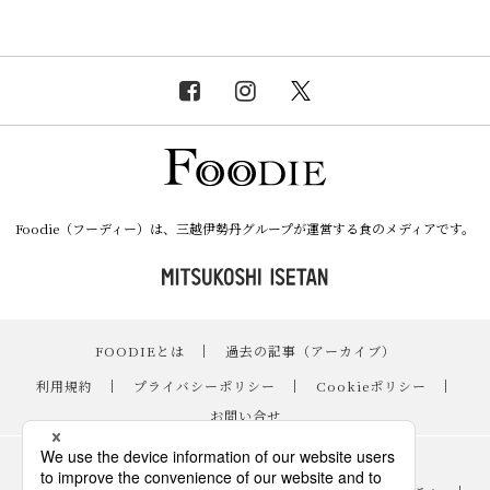
Foodie（フーディー）は、三越伊勢丹グループが運営する食のメディアです。
FOODIEとは
｜
過去の記事（アーカイブ）
｜
利用規約
｜
プライバシーポリシー
｜
Cookieポリシー
｜
お問い合せ
レシピ
｜
スイーツ
｜