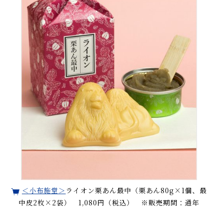
＜小布施堂＞
ライオン栗あん最中（栗あん80g×1個、最
中皮2枚×2袋） 1,080円（税込） ※販売期間：通年