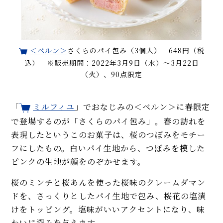
＜ベルン＞
さくらのパイ包み（3個入） 648円（税
込） ※販売期間：2022年3月9日（水）～3月22日
（火）、90点限定
「
ミルフィユ
」でおなじみの＜ベルン＞に春限定
で登場するのが「さくらのパイ包み」。春の訪れを
表現したというこのお菓子は、桜のつぼみをモチー
フにしたもの。白いパイ生地から、つぼみを模した
ピンクの生地が顔をのぞかせます。
桜のミンチと桜あんを使った桜味のクレームダマン
ドを、さっくりとしたパイ生地で包み、桜花の塩漬
けをトッピング。塩味がいいアクセントになり、味
わいに深みを与えます。