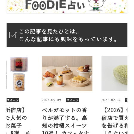
この記事を見たひとは、
こんな記事にも興味をもっています。
09
2026.02.04
2025.11.12
スイーツ
スイーツ
スイ
モットの香
【2026】伊勢丹新
【伊勢丹新
了する。高
宿店で買える！ 春
デパ地下で
橘スイーツ
を告げる和菓子
甘くないお
！ カフェタナ
「うぐいす餅」4選
（手土産）