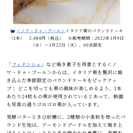
＜ノワ・ドゥ・ブール＞
イタリア栗のパウンドケーキ
（1本） 2,484円（税込） ※販売期間：2022年3月9日
（水）～3月22日（火）、60点限定
「
フィナンシェ
」など焼き菓子を得意とする＜ノ
ワ・ドゥ・ブール＞からは、イタリア栗を贅沢に焼
き込んだ季節限定のパウンドケーキをピックアッ
プ！ どこを切っても栗の風味が楽しめるよう、1本
あたり24粒もの栗が使用されているとあって、断面
も写真の通りゴロゴロ栗が入っています。
発酵バターときび砂糖に、2種類の小麦粉を使ったパ
ウンド生地は、アーモンドプードルを加えて焼き上
げることでしっとりときめ細やかな食感に。表面を