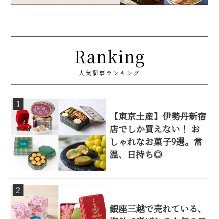
Ranking
人気記事ランキング
1
【東京土産】伊勢丹新宿
店でしか買えない！ お
しゃれなお菓子9選。常
温、日持ち◎
2
銀座三越で売れている、