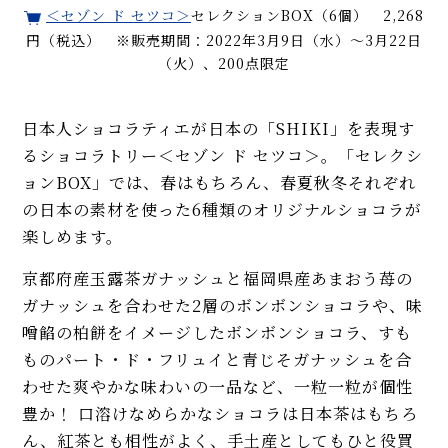
＜セゾン ド セツコ＞
セレクションBOX（6個） 2,268
円（税込） ※販売期間：2022年3月9日（水）～3月22日
（火）、200点限定
日本人ショコラティエが日本の「SHIKI」を表現す
るショコラトリー＜セゾン ド セツコ＞。「セレクシ
ョンBOX」では、春はもちろん、春夏秋冬それぞれ
の日本の素材を使った6種類のオリジナルショコラが
楽しめます。
京都府産玉露茶ガナッシュと福岡県産あまおう苺の
ガナッシュを合わせた2層のボンボンショコラや、味
噌餡の柏餅をイメージしたボンボンショコラ、すも
ものパート・ド・フリュイと青じそガナッシュを合
わせた爽やかな味わいの一品など、一粒一粒が個性
豊か！ 口溶けなめらかなショコラは日本茶はもちろ
ん、紅茶とも相性がよく、手土産としてもひと役買