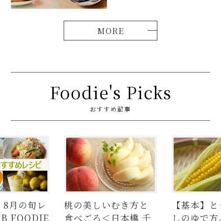
Foodie's Picks
おすすめ記事
いむき方と
【基本】とうもろこ
【簡単】豚
＜日本橋 千
しのゆで方。甘さを
の人気レシ