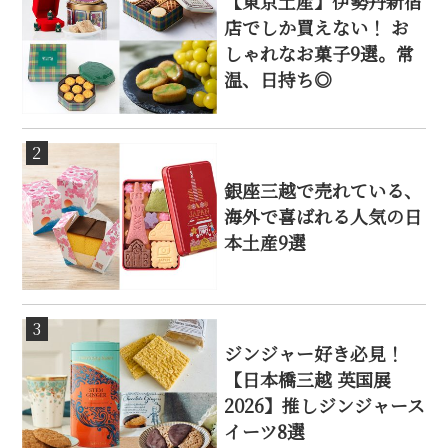
【東京土産】伊勢丹新宿
店でしか買えない！ お
しゃれなお菓子9選。常
温、日持ち◎
2
銀座三越で売れている、
海外で喜ばれる人気の日
本土産9選
3
ジンジャー好き必見！
【日本橋三越 英国展
2026】推しジンジャース
イーツ8選