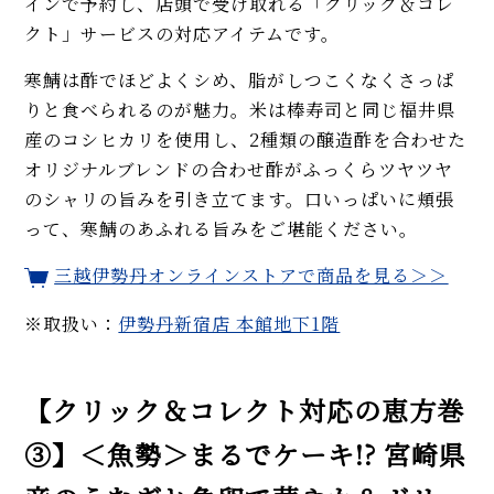
インで予約し、店頭で受け取れる「クリック＆コレ
クト」サービスの対応アイテムです。
寒鯖は酢でほどよくシめ、脂がしつこくなくさっぱ
りと食べられるのが魅力。米は棒寿司と同じ福井県
産のコシヒカリを使用し、2種類の醸造酢を合わせた
オリジナルブレンドの合わせ酢がふっくらツヤツヤ
のシャリの旨みを引き立てます。口いっぱいに頬張
って、寒鯖のあふれる旨みをご堪能ください。
三越伊勢丹オンラインストアで商品を見る＞＞
※取扱い：
伊勢丹新宿店 本館地下1階
【クリック＆コレクト対応の恵方巻
③】＜魚勢＞まるでケーキ!? 宮崎県