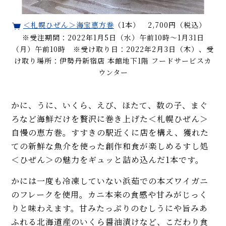
＜札幌ひぜん＞海宝恵方巻
（1本） 2,700円（税込）
※受注期間：2022年1月5日（水）午前10時～1月31日
（月）午前10時 ※受け取り日：2022年2月3日（木）、受
け取り場所：伊勢丹新宿店 本館地下1階 フードサービスカ
ウンター
かに、うに、いくら、えび、ほたて、数の子、まぐ
ろなど海鮮だけを贅沢に巻き上げた＜札幌ひぜん＞
自慢の恵方巻。すすきの駅近くに店を構え、獲れた
ての新鮮な魚介を使った創作和食が楽しめるすし処
＜ひぜん＞の魅力をギュッと詰め込んだ1本です。
かには一度も冷凍していない浜茹での本ズワイガニ
のフレークを使用。カニ本来の食感や甘みがじっく
りと味わえます。甘みたっぷりのむしうにや旨みあ
ふれる北海道産のいくら醤油漬けなど、こだわり食