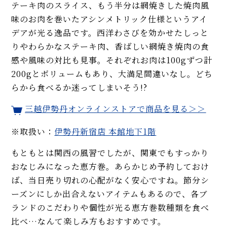
テーキ肉のスライス、もう半分は網焼きした焼肉風
味のお肉を巻いたアシンメトリック仕様というアイ
デアが光る逸品です。西洋わさびを効かせたしっと
りやわらかなステーキ肉、香ばしい網焼き焼肉の食
感や風味の対比も見事。それぞれお肉は100gずつ計
200gとボリュームもあり、大満足間違いなし。どち
らから食べるか迷ってしまいそう!?
三越伊勢丹オンラインストアで商品を見る＞＞
※取扱い：
伊勢丹新宿店 本館地下1階
もともとは関西の風習でしたが、関東でもすっかり
おなじみになった恵方巻。あらかじめ予約しておけ
ば、当日売り切れの心配がなく安心ですね。節分シ
ーズンにしか出合えないアイテムもあるので、各ブ
ランドのこだわりや個性が光る恵方巻数種類を食べ
比べ…なんて楽しみ方もおすすめです。