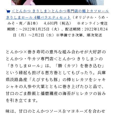
＜とんかつ きりしま＞とんかつ専門店の極上カツロール
きりしまロール 4種バラエティセット
（オリジナル・うめ・
みそ・爽／各1本） 4,601円（税込） ※オンライン受注
期間：～2022年1月25日（火）、配送期間：2022年1月24
日（月）～2月2日（水）※準備でき次第、順次発送
とんかつ×巻き寿司の意外な組み合わせが大好評の
とんかつ・牛カツ専門店＜とんかつ きりしま＞の
「きりしまロール」は、「勝（カツ）を巻き込む」
という縁起も担げる恵方巻としてもぴったり。兵庫
県淡路島産「えびすもち豚」の棒ヒレカツをシャキ
シャキの人参や大葉とともに巻き上げたひと品で、
甘口のごま酢飯と播磨灘産の海苔がヒレカツの旨み
を引き立てます。
味は、甘口のとんかつソース＆マヨネーズを合わせ