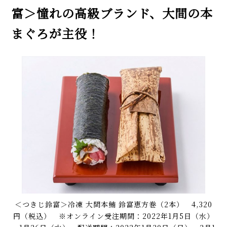
富＞憧れの高級ブランド、大間の本
まぐろが主役！
＜つきじ鈴富＞冷凍 大間本鮪 鈴富恵方巻（2本） 4,320
円（税込） ※オンライン受注期間：2022年1月5日（水）