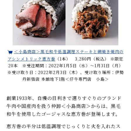
＜小島商店＞黒毛和牛低温調理ステーキと網焼き焼肉の
アシンメトリック恵方巻
（1本） 3,280円（税込） ※限定
20本 ※受注期間：2022年1月5日（水）～1月31日（月）
※受け取り日：2022年2月3日（木）、受け取り場所：伊勢
丹新宿店 本館地下1階＜仔牛専門店 小島＞
創業1933年、自慢の目利きで選りすぐりのブランド
牛肉や国産肉を扱う仲卸＜小島商店＞からは、黒毛
和牛を使用したゴージャスな恵方巻が登場します。
恵方巻の半分は低温調理でじっくりと火を入れたス