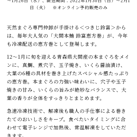
～1月26日（水）、配送期間：2022年1月30日（日）～2月1
日（火） ※オンライン予約販売のみ
天然まぐろ専門仲卸が手掛ける＜つきじ鈴富＞から
は、毎年大人気の「大間本鮪 鈴富恵方巻」が、今年
も冷凍配送の恵方巻として登場します。
12～1月に旬を迎える青森県大間産の本まぐろをメイ
ンに、真鯛、煮穴子、玉子焼き、いくら醤油漬け、
大葉の6種の具材を巻き上げたスペシャル感たっぷり
の恵方巻。本まぐろの力強い味わいに、穴子や玉子
焼きの甘み、いくらの旨みが絶妙なバランスで、大
葉の香りが全体をすっきりとまとめます。
急速冷凍技術で、解凍後も職人の手仕事による巻き
たてのおいしさをキープ。食べたいタイミングに合
わせて電子レンジで加熱後、常温解凍をしていただ
きます。