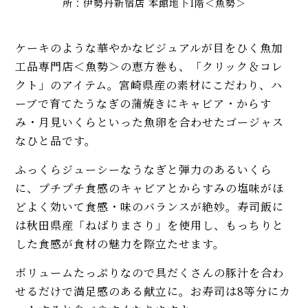
所：伊勢丹新宿店 本館地下1階＜魚勢＞
ケーキのような華やかなビジュアルが目をひく魚加
工品専門店＜魚勢＞の恵方巻も、「クリック＆コレ
クト」のアイテム。宮崎県産の素材にこだわり、ハ
ーブで育てたうなぎの蒲焼きにキャビア・からす
み・月見いくらといった魚卵を合わせたゴージャス
なひと品です。
ふっくらジューシーなうなぎと弾力のあるいくら
に、プチプチ食感のキャビアとからすみの塩味がほ
どよく効いて食感・味のバランスが絶妙。寿司飯に
は秋田県産「ねばりまさり」を使用し、もっちりと
した食感が食材の魅力を際立たせます。
ボリュームたっぷりなので具だくさんの豚汁を合わ
せるだけで満足感のある献立に。お寿司は8等分にカ