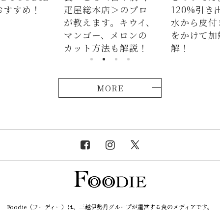
店＞のプロ
120%引き出すには、
ラダはタレ
す。キウイ、
水から皮付き＆時間
麺、よだれ
、メロンの
をかけて加熱が正
つかない茹
法も解説！
解！
説！
MORE
Foodie（フーディー）は、三越伊勢丹グループが運営する食のメディアです。