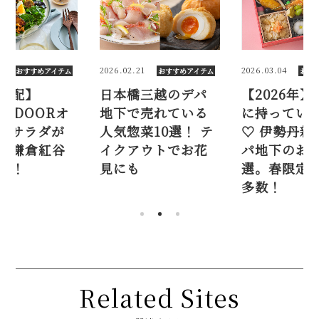
1
2026.03.04
2025.11.06
おすすめアイテム
おすすめアイテム
おす
三越のデパ
【2026年】お花見
【定期宅配
売れている
に持っていきたい
ISETAN D
菜10選！ テ
♡ 伊勢丹新宿店デ
リジナルサ
ウトでお花
パ地下のお弁当9
新登場。鎌
選。春限定弁当が
コラボも！
多数！
Related Sites