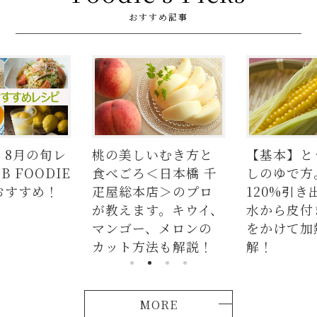
おすすめ記事
しいむき方と
【基本】とうもろこ
【簡単】
＜日本橋 千
しのゆで方。甘さを
の人気レ
本店＞のプロ
120%引き出すには、
ラダはタ
す。キウイ、
水から皮付き＆時間
麺、よだ
ー、メロンの
をかけて加熱が正
つかない
方法も解説！
解！
説！
MORE