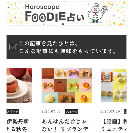
この記事を見たひとは、
こんな記事にも興味をもっています。
7.03
2026.03.26
2025.11.02
スイーツ
スイーツ
ス
ぱんだけじゃ
【話題】和菓子コ
【2025
！ リブランデ
ミュニティ「わが
宿店で買