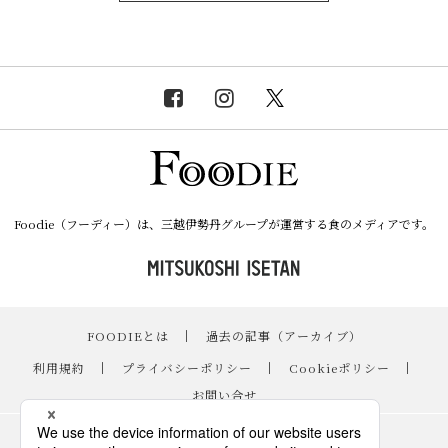
Foodie（フーディー）は、三越伊勢丹グループが運営する食のメディアです。
FOODIEとは
｜
過去の記事（アーカイブ）
｜
利用規約
｜
プライバシーポリシー
｜
Cookieポリシー
｜
お問い合せ
レシピ
｜
スイーツ