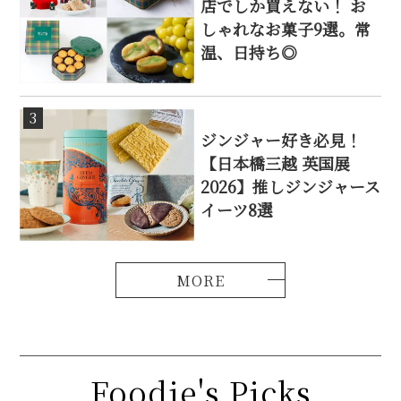
店でしか買えない！ お
しゃれなお菓子9選。常
温、日持ち◎
3
ジンジャー好き必見！
【日本橋三越 英国展
2026】推しジンジャース
イーツ8選
Foodie's Picks