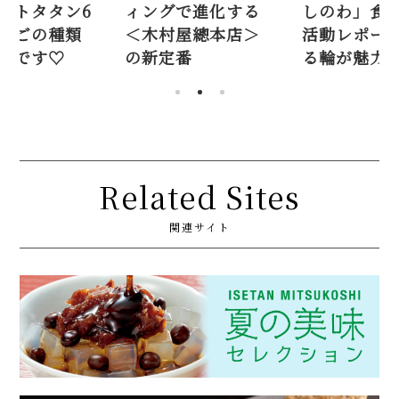
グで進化する
しのわ」食べ比べ
限定タルト
村屋總本店＞
活動レポート。繋が
選。りん
定番
る輪が魅力♡
にも注目
Related Sites
関連サイト