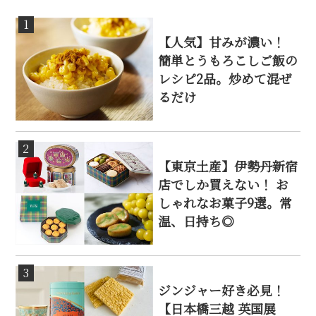
1
【人気】甘みが濃い！
簡単とうもろこしご飯の
レシピ2品。炒めて混ぜ
るだけ
2
【東京土産】伊勢丹新宿
店でしか買えない！ お
しゃれなお菓子9選。常
温、日持ち◎
3
ジンジャー好き必見！
【日本橋三越 英国展