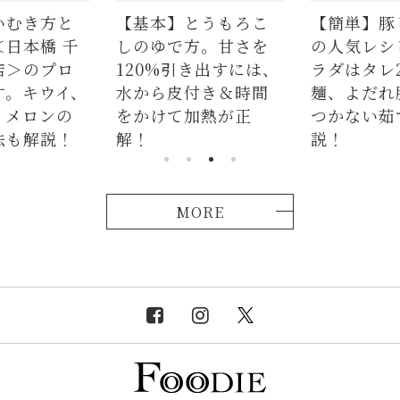
とうもろこ
【簡単】豚しゃぶ肉
【まとめ】
方。甘さを
の人気レシピ4品。サ
シピをWEB
き出すには、
ラダはタレ2種、つけ
編集部がお
付き＆時間
麺、よだれ豚。パサ
加熱が正
つかない茹で方も解
説！
MORE