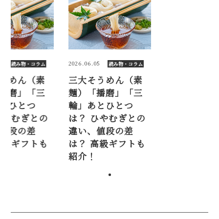
5
2026.06.05
読み物・コラム
読み物・コラム
うめん（素
三大そうめん（素
播磨」「三
麺）「播磨」「三
とひとつ
輪」あとひとつ
ひやむぎとの
は？ ひやむぎとの
値段の差
違い、値段の差
高級ギフトも
は？ 高級ギフトも
紹介！