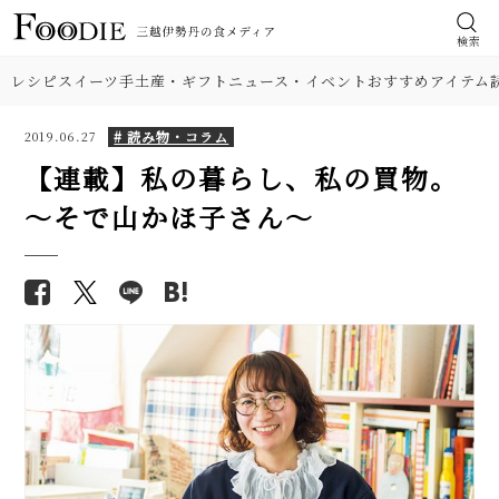
検索
レシピ
スイーツ
手土産・ギフト
ニュース・イベント
おすすめアイテム
# 読み物・コラム
2019.06.27
【連載】私の暮らし、私の買物。
～そで山かほ子さん〜