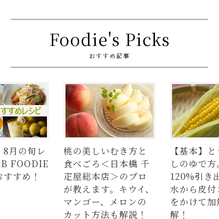
Foodie's Picks
おすすめ記事
】8月の旬レ
桃の美しいむき方と
【基本】と
 FOODIE
食べごろ＜日本橋 千
しのゆで方
おすすめ！
疋屋総本店＞のプロ
120%引き
が教えます。キウイ、
水から皮付
マンゴー、メロンの
をかけて加
カット方法も解説！
解！