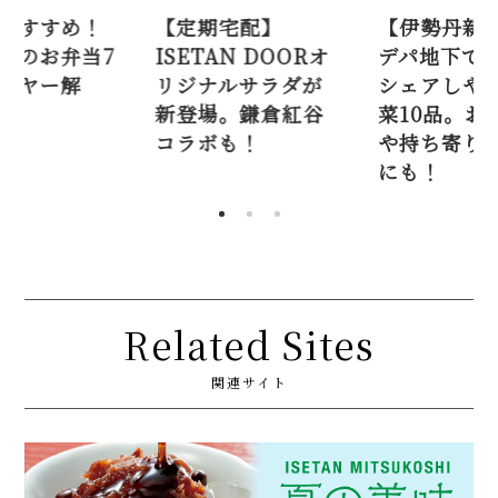
おすすめ！
【定期宅配】
【伊勢丹新
越のお弁当7
ISETAN DOORオ
デパ地下で
イヤー解
リジナルサラダが
シェアしや
新登場。鎌倉紅谷
菜10品。お
コラボも！
や持ち寄り
にも！
Related Sites
関連サイト