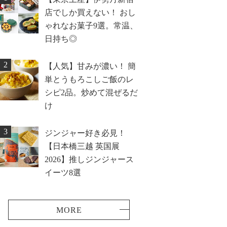
店でしか買えない！ おし
ゃれなお菓子9選。常温、
日持ち◎
2
【人気】甘みが濃い！ 簡
単とうもろこしご飯のレ
シピ2品。炒めて混ぜるだ
け
3
ジンジャー好き必見！
【日本橋三越 英国展
2026】推しジンジャース
イーツ8選