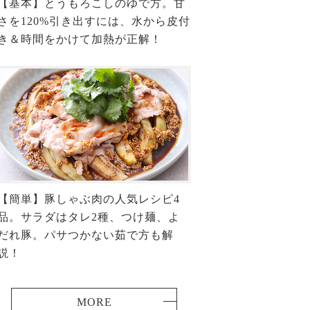
【基本】とうもろこしのゆで方。甘
さを120%引き出すには、水から皮付
き＆時間をかけて加熱が正解！
【簡単】豚しゃぶ肉の人気レシピ4
品。サラダはタレ2種、つけ麺、よ
だれ豚。パサつかない茹で方も解
説！
MORE