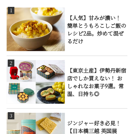
1
【人気】甘みが濃い！
簡単とうもろこしご飯の
レシピ2品。炒めて混ぜ
るだけ
2
【東京土産】伊勢丹新宿
店でしか買えない！ お
しゃれなお菓子9選。常
温、日持ち◎
3
ジンジャー好き必見！
【日本橋三越 英国展