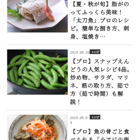
【夏・秋が旬】脂がの
ってふっくら美味！
「太刀魚」プロのレシ
ピ。簡単な捌き方、刺
身、塩焼き…
レシピ
2025.05.20
【プロ】スナップえん
どうの人気レシピ4品。
炒め物、サラダ、マリ
ネ、筋の取り方、茹で
方（茹で時間）も解
説！
レシピ
2025.05.0
9
【プロ】魚の骨ごと食
べられる「小アジの南