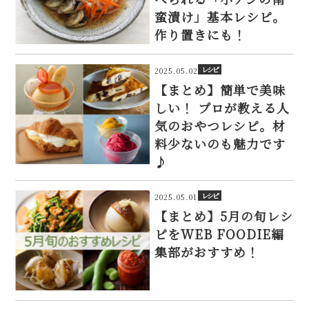
蛮漬け」基本レシピ。
作り置きにも！
レシピ
2025.05.02
【まとめ】簡単で美味
しい！ プロが教える人
気のおやつレシピ。材
料少ないのも魅力です
♪
レシピ
2025.05.01
【まとめ】5月の旬レシ
ピをWEB FOODIE編
集部がおすすめ！