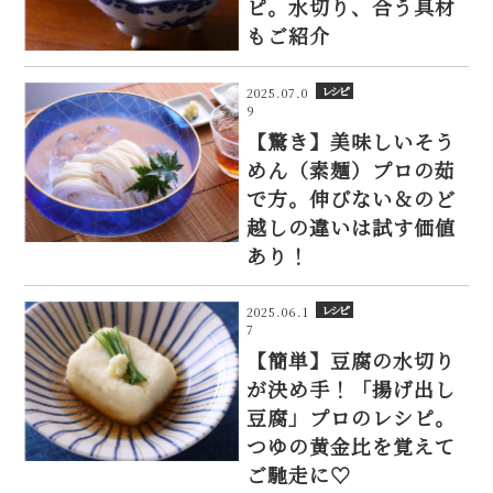
ピ。水切り、合う具材
もご紹介
レシピ
2025.07.0
9
【驚き】美味しいそう
めん（素麺）プロの茹
で方。伸びない＆のど
越しの違いは試す価値
あり！
レシピ
2025.06.1
7
【簡単】豆腐の水切り
が決め手！「揚げ出し
豆腐」プロのレシピ。
つゆの黄金比を覚えて
ご馳走に♡