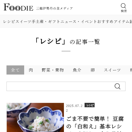
検索
レシピ
スイーツ
手土産・ギフト
ニュース・イベント
おすすめアイテム
「レシピ」
の記事一覧
全て
肉
野菜・果物
魚介
卵
スイーツ
レシピ
2025.07.2
2
ごま不要で簡単！ 豆腐
の「白和え」基本レシ