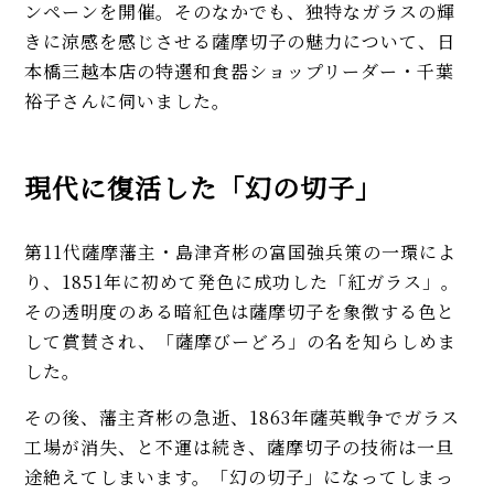
ンペーンを開催。そのなかでも、独特なガラスの輝
きに涼感を感じさせる薩摩切子の魅力について、日
本橋三越本店の特選和食器ショップリーダー・千葉
裕子さんに伺いました。
現代に復活した「幻の切子」
第11代薩摩藩主・島津斉彬の富国強兵策の一環によ
り、1851年に初めて発色に成功した「紅ガラス」。
その透明度のある暗紅色は薩摩切子を象徴する色と
して賞賛され、「薩摩びーどろ」の名を知らしめま
した。
その後、藩主斉彬の急逝、1863年薩英戦争でガラス
工場が消失、と不運は続き、薩摩切子の技術は一旦
途絶えてしまいます。「幻の切子」になってしまっ