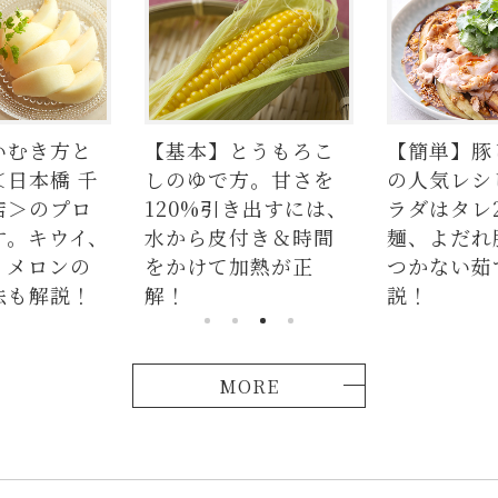
【基本】とうもろこ
【簡単】豚しゃぶ肉
しのゆで方。甘さを
の人気レシピ4品。サ
シ
120%引き出すには、
ラダはタレ2種、つけ
水から皮付き＆時間
麺、よだれ豚。パサ
をかけて加熱が正
つかない茹で方も解
解！
説！
MORE