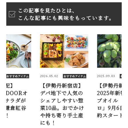
この記事を見たひとは、
こんな記事にも興味をもっています。
2026.05.02
2025.09.03
すめアイテム
おすすめアイテム
おすすめアイテ
】
【伊勢丹新宿店】
【伊勢丹新宿店】
DOORオ
デパ地下で人気の
2025年新物オリ
ラダが
シェアしやすい惣
ブオイル「ノヴェ
倉紅谷
菜10品。おでかけ
ロ」9月6日から
や持ち寄り手土産
約スタート！
にも！