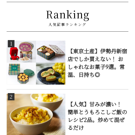
Ranking
人気記事ランキング
1
【東京土産】伊勢丹新宿
店でしか買えない！ お
しゃれなお菓子9選。常
温、日持ち◎
2
【人気】甘みが濃い！
簡単とうもろこしご飯の
レシピ2品。炒めて混ぜ
るだけ