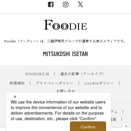
Foodie（フーディー）は、三越伊勢丹グループが運営する食のメディアです。
FOODIEとは
｜
過去の記事（アーカイブ）
｜
利用規約
｜
プライバシーポリシー
｜
Cookieポリシー
｜
お問い合せ
レシピ
｜
スイーツ
｜
手土産・ギフト
｜
ニュース・イベント
｜
おすすめアイテム
｜
読み物・コラム
｜
バイヤーのイチオシ！
｜
伊勢丹新宿店
｜
銀座三越
｜
日本橋三越本店
｜
FOODIE占い