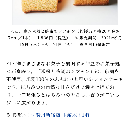
＜石舟庵＞米粉と蜂蜜のシフォン（約縦12×横20×高さ
7cm／1本） 1,836円（税込） ※販売期間：2021年9月
15日（水）～9月21日（火） ※各日10個限定
和・洋さまざまなお菓子を展開する伊豆のお菓子処
＜石舟庵＞。「米粉と蜂蜜のシフォン」は、砂糖を
不使用、米粉100％のふんわりと軽いシフォンケーキ
です。はちみつの自然な甘さだけで焼き上げてお
り、一口頬張るとはちみつのやさしい香りが口いっ
ぱいに広がります。
※取扱い：
伊勢丹新宿店 本館地下1階