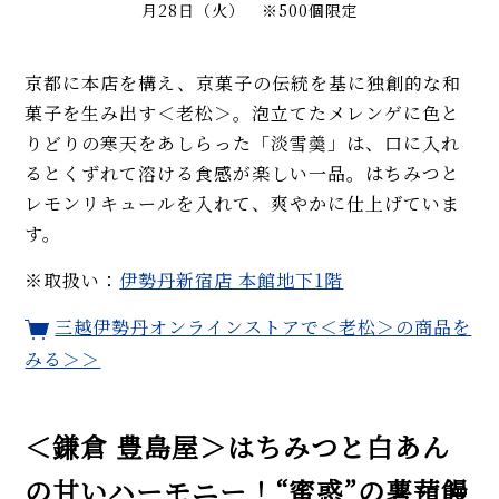
月28日（火） ※500個限定
京都に本店を構え、京菓子の伝統を基に独創的な和
菓子を生み出す＜老松＞。泡立てたメレンゲに色と
りどりの寒天をあしらった「淡雪羮」は、口に入れ
るとくずれて溶ける食感が楽しい一品。はちみつと
レモンリキュールを入れて、爽やかに仕上げていま
す。
※取扱い：
伊勢丹新宿店 本館地下1階
三越伊勢丹オンラインストアで＜老松＞の商品を
みる＞＞
＜鎌倉 豊島屋＞はちみつと白あん
の甘いハーモニー！“蜜惑”の薯蕷饅