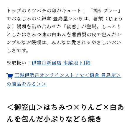
トップのミツバチの印がキュート！ 「鳩サブレー」
でおなじみの＜鎌倉 豊島屋＞からは、薯蕷（じょう
よ）饅頭を詰め合わせた「蜜惑」が登場。しっとり
としたはちみつ味の白あんを薯蕷製の皮で包んだシ
ンプルなお饅頭は、みんなに愛されるやさしいおい
しさです。
※取扱い：
伊勢丹新宿店 本館地下1階
三越伊勢丹オンラインストアで＜鎌倉 豊島屋＞
の商品をみる＞＞
＜御笠山＞はちみつ×りんご×白あ
んを包んだ小ぶりなどら焼き