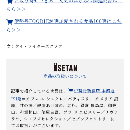
お取り寄せできる！人気のはちみつ関連商品はこ
ちら＞＞
伊勢丹FOODIEが選ぶ愛される食品100選はこち
ら＞＞
文：ケイ・ライターズクラブ
商品の取扱いについて
記事で紹介している商品は、
伊勢丹新宿店 本館地
下1階
＝カフェ エ シュクレ／パティスリー カメリア 銀
座、甘の味／銀座あけぼの、老松、鎌倉 豊島屋、御笠
山、赤坂柿山、俵屋吉富、プラ ド エピスリー／ナヴァ
ラサ、シェフズセレクション／セゾンファクトリーに
てお取扱いがございます。