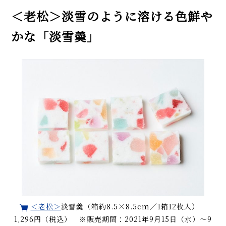
＜老松＞淡雪のように溶ける色鮮や
かな「淡雪羮」
＜老松＞
淡雪羹（箱約8.5×8.5cm／1箱12枚入）
1,296円（税込） ※販売期間：2021年9月15日（水）～9