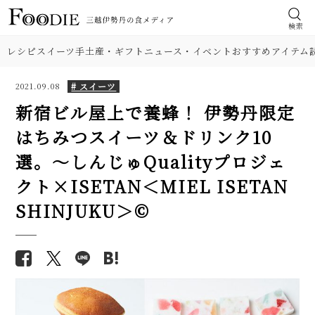
検索
レシピ
スイーツ
手土産・ギフト
ニュース・イベント
おすすめアイテム
# スイーツ
2021.09.08
新宿ビル屋上で養蜂！ 伊勢丹限定
はちみつスイーツ＆ドリンク10
選。～しんじゅQualityプロジェ
クト×ISETAN＜MIEL ISETAN
SHINJUKU＞©