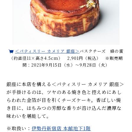
＜パティスリー カメリア 銀座＞
バスクチーズ 蜂の蜜
（約直径11×高さ4.5cm） 2,901円（税込） ※販売期
間：2021年9月15日（水）～9月28日（火）
銀座に本店を構える＜パティスリー カメリア 銀座＞
が手掛けるのは、ツヤのある焼き色と控えめにあし
らわれた金箔が目を引くチーズケーキ。香ばしい焼
き目に、はちみつの芳醇な香りが溶け込んだ濃厚な
味わいを堪能して。
※取扱い：
伊勢丹新宿店 本館地下1階