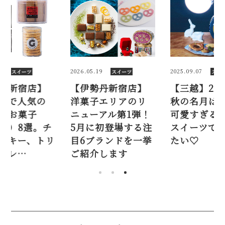
2
2026.05.19
2025.09.07
スイーツ
スイーツ
スイ
丹新宿店】
【伊勢丹新宿店】
【三越】20
下で人気の
洋菓子エリアのリ
秋の名月は
いお菓子
ニューアル第1弾！
可愛すぎる
産）8選。チ
5月に初登場する注
スイーツで
ッキー、トリ
目6ブランドを一挙
たい♡
ブレ…
ご紹介します