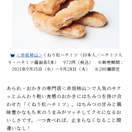
＜赤坂柿山＞
くねり松ハチミツ（10本入／ハチミツ入
り・ハチミツ醤油各5本） 972円（税込） ※販売期間：
2021年9月15日（水）～9月28日（火） ※200個限定
あられ・おかきの専門店＜赤坂柿山＞で人気のサク
ッとふんわり軽い食感のおかきにはちみつを掛け合
わせた「くねり松ハチミツ」。はちみつの甘みと風
味豊かなもち米のうまみがマッチしてクセになるお
いしさです。一つ食べれば、止まらなくなること間
違いなし！