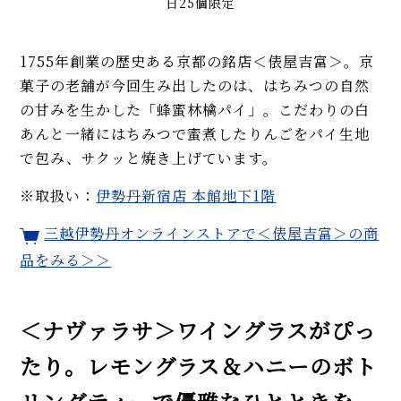
日25個限定
1755年創業の歴史ある京都の銘店＜俵屋吉富＞。京
菓子の老舗が今回生み出したのは、はちみつの自然
の甘みを生かした「蜂蜜林檎パイ」。こだわりの白
あんと一緒にはちみつで蜜煮したりんごをパイ生地
で包み、サクッと焼き上げています。
※取扱い：
伊勢丹新宿店 本館地下1階
三越伊勢丹オンラインストアで＜俵屋吉富＞の商
品をみる＞＞
＜ナヴァラサ＞ワイングラスがぴっ
たり。レモングラス＆ハニーのボト