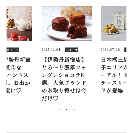
25.12.04
2026.07.28
2026.02.2
スイーツ
スイーツ
【伊勢丹新宿店】
日本橋三越の洋菓
2026
とろ～り濃厚フォ
子エリアがリニュ
店でし
ンダンショコラ8
ーアル！ 話題のパ
い！ 
選。人気ブランド
ティスリー7ブラン
イーツ
のお取り寄せは今
ドが登場
けや手
だけ♡