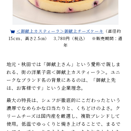
＜御献上カスティーラ＞御献上チーズケーキ
（直径約
15cm、高さ2.5㎝） 3,780円（税込） ※販売期間：通
年
地元・秋田では「御献上さん」という愛称で親しま
れる、街の洋菓子店＜御献上カスティーラ＞。ユニ
ークなブランド名の背景にあるのは、「御献上先
は、お客様です」という企業理念。
最大の特長は、シェフが徹底的にこだわったという
濃厚でなめらかな口当たりと、くちどけのよさ。ク
リームチーズは国内産を厳選し、複数ブレンドして
使用。低温でゆっくりと焼き上げることで、まるで