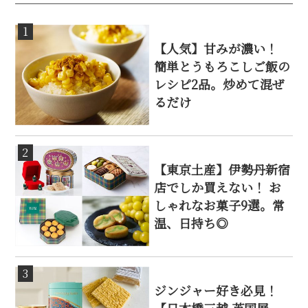
1
【人気】甘みが濃い！
簡単とうもろこしご飯の
レシピ2品。炒めて混ぜ
るだけ
2
【東京土産】伊勢丹新宿
店でしか買えない！ お
しゃれなお菓子9選。常
温、日持ち◎
3
ジンジャー好き必見！
【日本橋三越 英国展