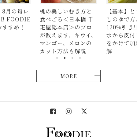
美しいむき方と
【基本】とうもろこ
【簡
ごろ＜日本橋 千
しのゆで方。甘さを
の人気
総本店＞のプロ
120%引き出すには、
ラダは
えます。キウイ、
水から皮付き＆時間
麺、
ゴー、メロンの
をかけて加熱が正
つか
ト方法も解説！
解！
説！
MORE