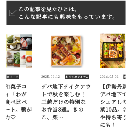
この記事を見たひとは、
こんな記事にも興味をもっています。
6
2025.09.12
2026.05.02
スイーツ
おすすめアイテム
おす
】和菓子コ
デパ地下テイクアウ
【伊勢丹新
ティ「わが
トで秋を楽しむ！
デパ地下で
」食べ比べ
三越だけの特別な
シェアしや
ポート。繋が
お弁当8選。きの
菜10品。お
魅力♡
こ、栗…
や持ち寄り
にも！