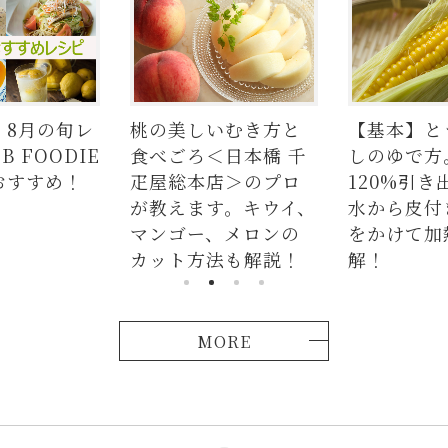
】8月の旬レ
桃の美しいむき方と
【基本】と
 FOODIE
食べごろ＜日本橋 千
しのゆで方
おすすめ！
疋屋総本店＞のプロ
120%引き
が教えます。キウイ、
水から皮付
マンゴー、メロンの
をかけて加
カット方法も解説！
解！
MORE