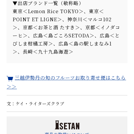
▼出店ブランド一覧（敬称略）
東京＜Lemon Rice TOKYO＞、東京＜
POINT ET LIGNE＞、神奈川＜マルコ102
＞、京都＜お茶と酒 たすき＞、京都＜イノダコ
ーヒ＞、広島＜島ごころSETODA＞、広島＜と
びしま柑橘工房＞、広島＜島の駅しまなみ1
＞、長崎＜九十九島海遊＞
三越伊勢丹の旬のフルーツお取り寄せ便はこちら
＞＞
文：ケイ・ライターズクラブ