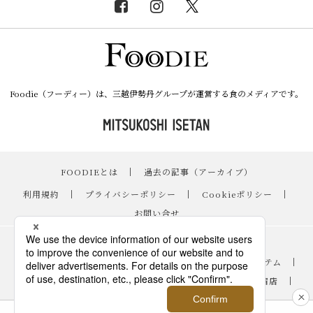
Foodie（フーディー）は、三越伊勢丹グループが運営する食のメディアです。
FOODIEとは
｜
過去の記事（アーカイブ）
｜
利用規約
｜
プライバシーポリシー
｜
Cookieポリシー
｜
お問い合せ
レシピ
｜
スイーツ
｜
手土産・ギフト
｜
ニュース・イベント
｜
おすすめアイテム
｜
読み物・コラム
｜
バイヤーのイチオシ！
｜
伊勢丹新宿店
｜
銀座三越
｜
日本橋三越本店
｜
FOODIE占い