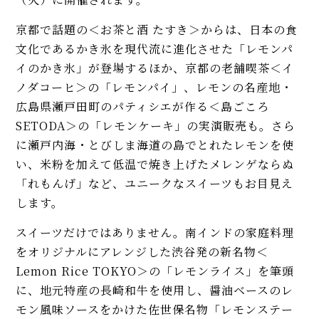
京都で話題の＜お茶と酒 たすき＞からは、日本の食
文化であるかき氷を現代流に進化させた「レモンパ
イのかき氷」が登場するほか、京都の老舗喫茶＜イ
ノダコーヒ＞の「レモンパイ」、レモンの名産地・
広島県瀬戸田町のパティシエが作る＜島ごころ
SETODA＞の「レモンケーキ」の実演販売も。さら
に瀬戸内海・とびしま海道の島でとれたレモンを使
い、米粉を加えて低温で焼き上げたメレンゲならぬ
「れもんげ」など、ユニークなスイーツもお目見え
します。
スイーツだけではありません。南インドの家庭料理
をオリジナルにアレンジした渋谷発の新名物＜
Lemon Rice TOKYO＞の「レモンライス」を筆頭
に、地元特産の長崎和牛を使用し、醤油ベースのレ
モン風味ソースをかけた佐世保名物「レモンステー