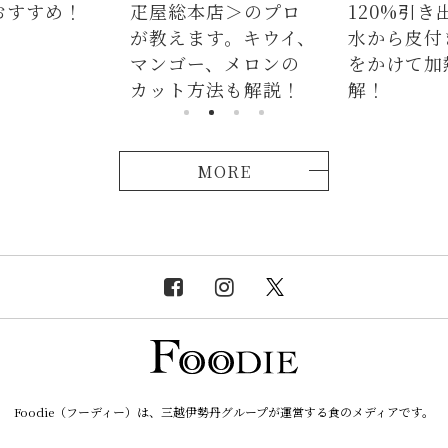
総本店＞のプロ
120%引き出すには、
ラダ
えます。キウイ、
水から皮付き＆時間
麺、
ゴー、メロンの
をかけて加熱が正
つか
ト方法も解説！
解！
説！
MORE
Foodie（フーディー）は、三越伊勢丹グループが運営する食のメディアです。