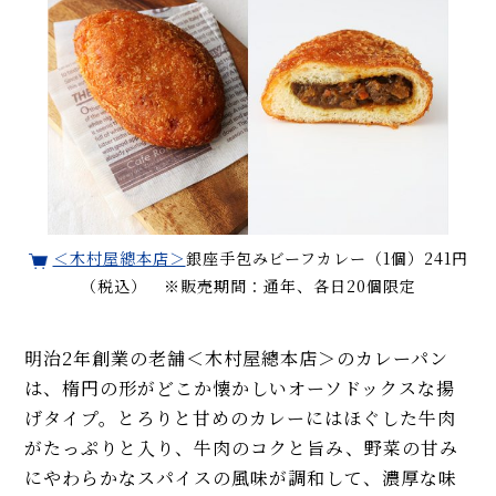
＜木村屋總本店＞
銀座手包みビーフカレー（1個）241円
（税込） ※販売期間：通年、各日20個限定
明治2年創業の老舗＜木村屋總本店＞のカレーパン
は、楕円の形がどこか懐かしいオーソドックスな揚
げタイプ。とろりと甘めのカレーにはほぐした牛肉
がたっぷりと入り、牛肉のコクと旨み、野菜の甘み
にやわらかなスパイスの風味が調和して、濃厚な味