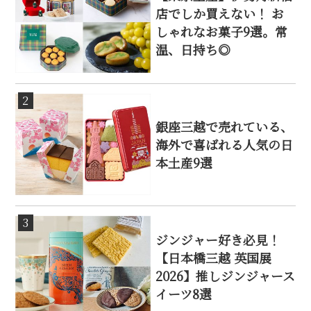
店でしか買えない！ お
しゃれなお菓子9選。常
温、日持ち◎
2
銀座三越で売れている、
海外で喜ばれる人気の日
本土産9選
3
ジンジャー好き必見！
【日本橋三越 英国展
2026】推しジンジャース
イーツ8選