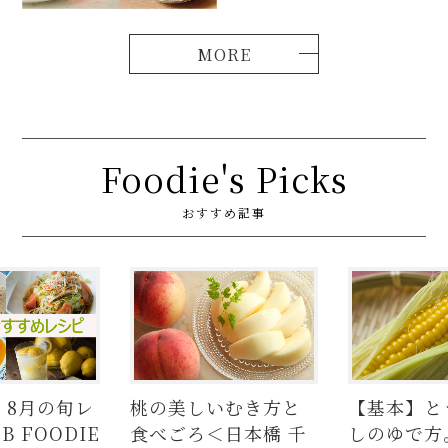
Foodie's Picks
おすすめ記事
美しいむき方と
【基本】とうもろこ
【簡
ごろ＜日本橋 千
しのゆで方。甘さを
の人