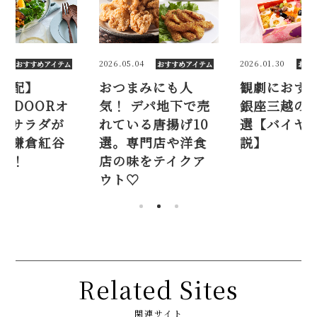
026.05.04
2026.01.30
2025.11.0
おすすめアイテム
おすすめアイテム
おつまみにも人
観劇におすすめ！
【定期
気！ デパ地下で売
銀座三越のお弁当7
ISET
れている唐揚げ10
選【バイヤー解
リジナ
選。専門店や洋食
説】
新登場
店の味をテイクア
コラボ
ウト♡
Related Sites
関連サイト