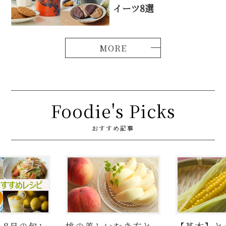
イーツ8選
Foodie's Picks
おすすめ記事
】8月の旬レ
桃の美しいむき方と
【基本】と