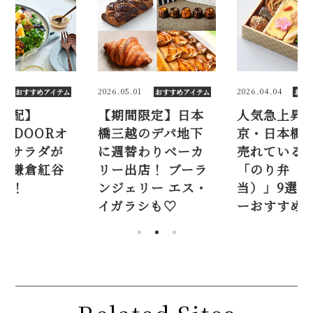
6
2026.05.01
2026.04.04
おすすめアイテム
おすすめアイテム
おす
宅配】
【期間限定】日本
人気急上昇！
AN DOORオ
橋三越のデパ地下
京・日本橋
ルサラダが
に週替わりベーカ
売れている
。鎌倉紅谷
リー出店！ ブーラ
「のり弁（
も！
ンジェリー エス・
当）」9選【
イガラシも♡
ーおすすめ