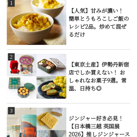
1
【人気】甘みが濃い！
簡単とうもろこしご飯の
レシピ2品。炒めて混ぜ
るだけ
2
【東京土産】伊勢丹新宿
店でしか買えない！ お
しゃれなお菓子9選。常
温、日持ち◎
3
ジンジャー好き必見！
【日本橋三越 英国展
2026】推しジンジャース