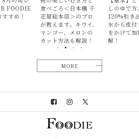
 FOODIE
食べごろ＜日本橋 千
しのゆで方
おすすめ！
疋屋総本店＞のプロ
120%引き
が教えます。キウイ、
水から皮付
マンゴー、メロンの
をかけて加
カット方法も解説！
解！
MORE