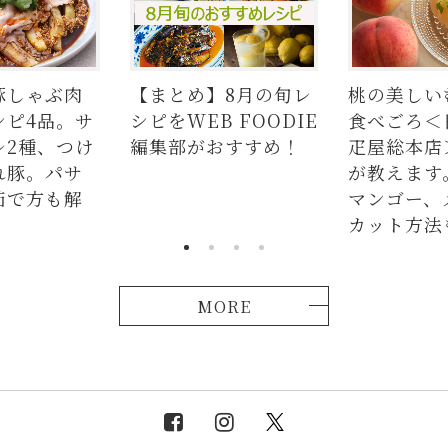
豚しゃぶ肉
【まとめ】8月の旬レ
桃の美しい
シピ4品。サ
シピをWEB FOODIE
食べごろ＜
レ2種、つけ
編集部がおすすめ！
疋屋総本店
れ豚。パサ
が教えます
茹で方も解
マンゴー、
カット方法
MORE