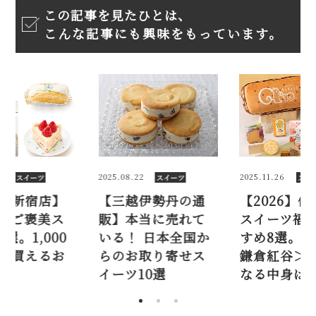
この記事を見たひとは、
こんな記事にも興味をもっています。
7
2025.08.22
2025.11.26
スイーツ
スイーツ
スイ
丹新宿店】
【三越伊勢丹の通
【2026】
下ご褒美ス
販】本当に売れて
スイーツ福
選。1,000
いる！ 日本全国か
すめ8選。大
で買えるお
らのお取り寄せス
鎌倉紅谷＞
も
イーツ10選
なる中身は