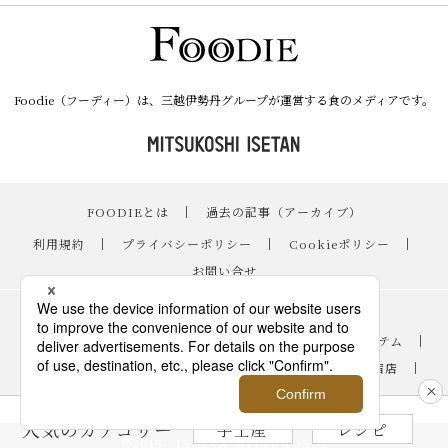
Foodie（フーディー）は、三越伊勢丹グループが運営する食のメディアです。
FOODIEとは
｜
過去の記事（アーカイブ）
｜
利用規約
｜
プライバシーポリシー
｜
Cookieポリシー
｜
お問い合せ
レシピ
｜
スイーツ
｜
手土産・ギフト
｜
ニュース・イベント
｜
おすすめアイテム
｜
読み物・コラム
｜
バイヤーのイチオシ！
｜
伊勢丹新宿店
｜
銀座三越
｜
日本橋三越本店
｜
FOODIE占い
人気のカテゴリー
手土産
レシピ
©2015 ISETAN MITSUKOSHI