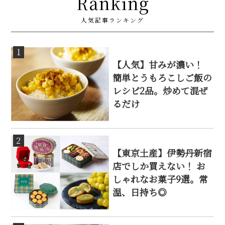
Ranking
人気記事ランキング
1
【人気】甘みが濃い！
簡単とうもろこしご飯の
レシピ2品。炒めて混ぜ
るだけ
2
【東京土産】伊勢丹新宿
店でしか買えない！ お
しゃれなお菓子9選。常
温、日持ち◎