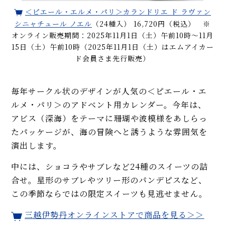
＜ピエール・エルメ・パリ＞カランドリエ ド ラヴァン
シニャチュール ノエル
（24種入） 16,720円（税込） ※
オンライン販売期間：2025年11月1日（土）午前10時～11月
15日（土）午前10時（2025年11月1日（土）はエムアイカー
ド会員さま先行販売）
毎年サークル状のデザインが人気の＜ピエール・エ
ルメ・パリ＞のアドベント用カレンダー。今年は、
アビス（深海）をテーマに珊瑚や波模様をあしらっ
たパッケージが、海の冒険へと誘うような雰囲気を
演出します。
中には、ショコラやサブレなど24種のスイーツの詰
合せ。星形のサブレやツリー形のパンデピスなど、
この季節ならではの限定スイーツも見逃せません。
三越伊勢丹オンラインストアで商品を見る＞＞