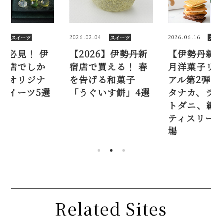
4
2026.06.16
2025.09.11
スイーツ
スイーツ
スイ
26】伊勢丹新
【伊勢丹新宿店】6
抹茶好き必見
買える！ 春
月洋菓子リニュー
勢丹新宿店
る和菓子
アル第2弾！ カフェ
買えないオ
いす餅」4選
タナカ、ラトリエ
ル限定スイー
トダニ、編集型パ
ティスリーが新登
場
Related Sites