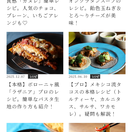
食感「カヌレ」簡単レ
オングラタンスープの
シピ。人気のチョコ、
レシピ。飴色玉ねぎ＆
プレーン、いちごアレ
とろ～りチーズが美
ンジも♡
味！
2025.06.10
レシピ
2025.12.07
レシピ
【プロ】メキシコ流タ
【本格】ボローニャ風
コスの本格レシピ（ト
「ラザニア」プロのレ
ルティーヤ、カルニタ
シピ。簡単なパスタ生
ス、サルサ、ワカモ
地の作り方も紹介！
レ）。疑問も解説！