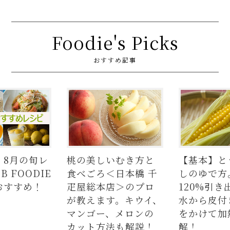
Foodie's Picks
おすすめ記事
】8月の旬レ
桃の美しいむき方と
【基本】と
 FOODIE
食べごろ＜日本橋 千
しのゆで方
おすすめ！
疋屋総本店＞のプロ
120%引き
が教えます。キウイ、
水から皮付
マンゴー、メロンの
をかけて加
カット方法も解説！
解！