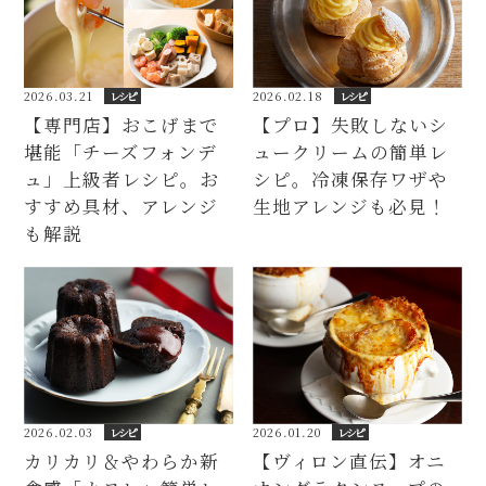
2026.03.21
レシピ
2026.02.18
レシピ
【専門店】おこげまで
【プロ】失敗しないシ
堪能「チーズフォンデ
ュークリームの簡単レ
ュ」上級者レシピ。お
シピ。冷凍保存ワザや
すすめ具材、アレンジ
生地アレンジも必見！
も解説
2026.02.03
レシピ
2026.01.20
レシピ
カリカリ＆やわらか新
【ヴィロン直伝】オニ