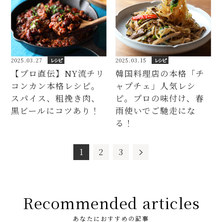
2025.03.27
レシピ
2025.03.15
レシピ
【プロ直伝】NY流チリ
韓国料理店の本格「チ
コンカン本格レシピ。
ャプチェ」人気レシ
スパイス、粗挽き肉、
ピ。プロの味付け、春
黒ビールにコツあり！
雨使いでご馳走にな
る！
1
2
3
Recommended articles
あなたにおすすめの記事