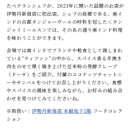
たベテランシェフが、2023年に開いた話題のお店が
伊勢丹新宿店に初出店。シェフの故郷である、南イ
ンドの古都タンジャーヴールの呼称を冠した＜タン
ジャイミールス＞では、その名の通り南インド料理
を味わうことができます。
会場では南インドでブランチや軽食として親しまれ
ている“ティファン”の中から、スパイス香る羊挽き
肉をのせて厚く焼き上げた豆米粉の発酵クレープ
（ドーサ）をご紹介。付属のココナッツチャットニ
ーやサンバルをつけてお召し上がりください。食感
やスパイスの風味を楽しみながら、お好みの組み合
わせを見つけてみてくださいね。
※取扱い：
伊勢丹新宿店 本館地下1階
フードコレク
ション