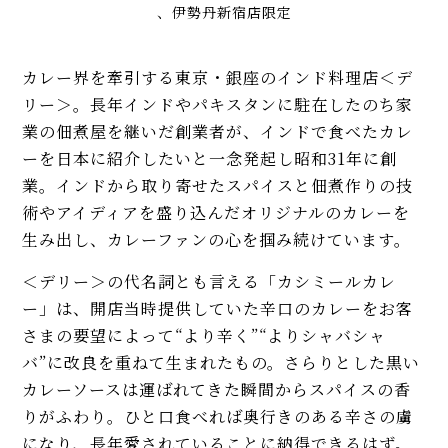
、伊勢丹新宿店限定
カレー界を牽引する東京・銀座のインド料理店＜デ
リー＞。長年インドやパキスタンに駐在したのち家
業の佃煮屋を継いだ創業者が、インドで食べたカレ
ーを日本に紹介したいと一念発起し昭和31年に創
業。インドから取り寄せたスパイスと佃煮作りの技
術やアイディアを盛り込んだオリジナルのカレーを
生み出し、カレーファンの心を掴み続けています。
＜デリー＞の代名詞とも言える「カシミールカレ
ー」は、開店当時提供していた辛口のカレーをお客
さまの要望によって“より辛く”“よりシャバシャ
バ”に改良を重ねて生まれたもの。さらりとした黒い
カレーソースは運ばれてきた瞬間からスパイスの香
りがふわり。ひと口食べれば奥行きのある辛さの虜
になり、長年愛されていることに納得できるはず。