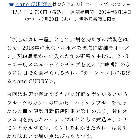
＜and CURRY＞
骨つきラム肉とパイナップルのカレー
（1人前） 2,700円（税込） ※販売期間：2024年8月14日
（水）～8月20日（火） 、伊勢丹新宿店限定
「流しのカレー屋」として店舗を持たずに活動をは
じめ、2018年に東京・羽根木を拠点に店舗をオープ
ン。契約農家から仕入れた旬の野菜を主役に、2〜3
日に一度メニューラインナップを変え“お味噌汁のよ
うに毎日でも食べられるカレー”をコンセプトに掲げ
る＜and CURRY＞。
今回はお店で登場するたびに好評を得ているという
フルーツのカレーの中から「パイナップル」を使っ
たひと皿を伊勢丹新宿店限定で楽しめます。骨付き
ラム肉を熟したパイナップルとともに煮込み、シナ
モンやカルダモン、ミントを利かせたカレーは爽や
かな味わいで暑い夏にぴったりです。