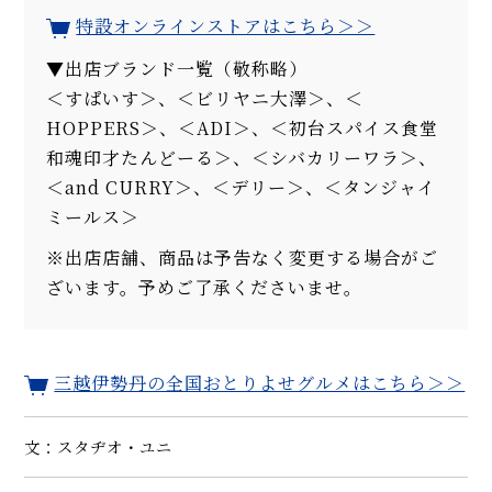
特設オンラインストアはこちら＞＞
▼出店ブランド一覧（敬称略）
＜すぱいす＞、＜ビリヤニ大澤＞、＜
HOPPERS＞、＜ADI＞、＜初台スパイス食堂
和魂印才たんどーる＞、＜シバカリーワラ＞、
＜and CURRY＞、＜デリー＞、＜タンジャイ
ミールス＞
※出店店舗、商品は予告なく変更する場合がご
ざいます。予めご了承くださいませ。
三越伊勢丹の全国おとりよせグルメはこちら＞＞
文：スタヂオ・ユニ