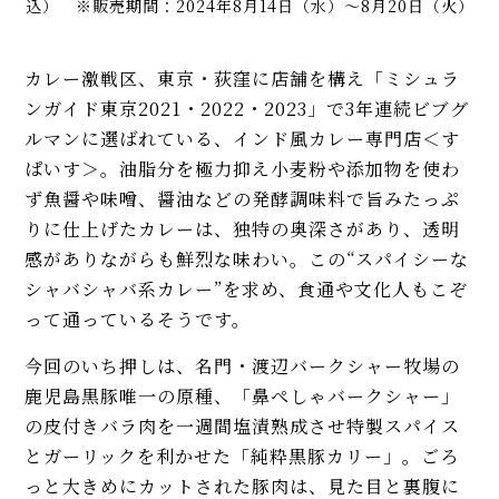
込） ※販売期間：2024年8月14日（水）～8月20日（火）
カレー激戦区、東京・荻窪に店舗を構え「ミシュラ
ンガイド東京2021・2022・2023」で3年連続ビブグ
ルマンに選ばれている、インド風カレー専門店＜す
ぱいす＞。油脂分を極力抑え小麦粉や添加物を使わ
ず魚醤や味噌、醤油などの発酵調味料で旨みたっぷ
りに仕上げたカレーは、独特の奥深さがあり、透明
感がありながらも鮮烈な味わい。この“スパイシーな
シャバシャバ系カレー”を求め、食通や文化人もこぞ
って通っているそうです。
今回のいち押しは、名門・渡辺バークシャー牧場の
鹿児島黒豚唯一の原種、「鼻ぺしゃバークシャー」
の皮付きバラ肉を一週間塩漬熟成させ特製スパイス
とガーリックを利かせた「純粋黒豚カリー」。ごろ
っと大きめにカットされた豚肉は、見た目と裏腹に