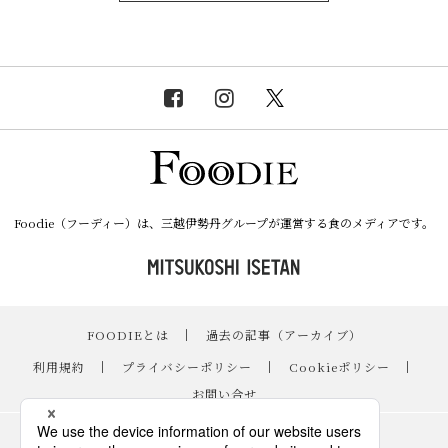
Foodie（フーディー）は、三越伊勢丹グループが運営する食のメディアです。
FOODIEとは
｜
過去の記事（アーカイブ）
｜
利用規約
｜
プライバシーポリシー
｜
Cookieポリシー
｜
お問い合せ
レシピ
｜
スイーツ