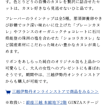
す。色とりどりの自慢のカヌレを贅沢に詰合せたセ
ットは、カヌレ好きなら見逃せないひと品です。
フレーバーのラインナップは全5種。那須御養卵やき
び砂糖でコク深い味わいに仕上げた「プレーンカヌ
レ」やフランスのオーガニックチョコレートに石川
県能登の珠洲の塩を合わせた「ショコラカヌレ」な
ど国産素材にこだわった味わい豊かなカヌレが楽し
めます。
リボンをあしらった純白のオリジナル缶も上品かつ
可愛らしく、大人の女性へのプレゼントにも喜ばれ
そうです。期間中は、三越伊勢丹オンラインストア
からも購入が可能です。
三越伊勢丹オンラインストアで商品をみる＞＞
※取扱い：
銀座三越 本館地下2階
GINZAステージ