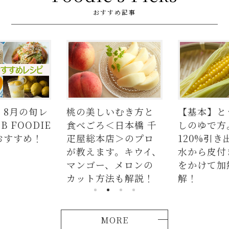
おすすめ記事
しいむき方と
【基本】とうもろこ
【簡単
ろ＜日本橋 千
しのゆで方。甘さを
の人気
本店＞のプロ
120%引き出すには、
ラダは
ます。キウイ、
水から皮付き＆時間
麺、よ
ー、メロンの
をかけて加熱が正
つかな
方法も解説！
解！
説！
MORE