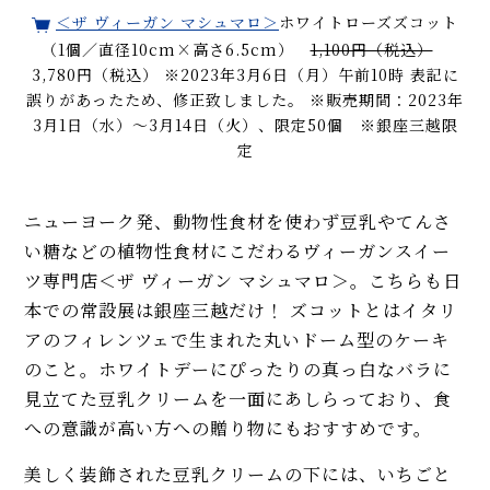
＜ザ ヴィーガン マシュマロ＞
ホワイトローズズコット
（1個／直径10cm×高さ6.5cm）
1,100円（税込）
3,780円（税込） ※2023年3月6日（月）午前10時 表記に
誤りがあったため、修正致しました。 ※販売期間：2023年
3月1日（水）～3月14日（火）、限定50個 ※銀座三越限
定
ニューヨーク発、動物性食材を使わず豆乳やてんさ
い糖などの植物性食材にこだわるヴィーガンスイー
ツ専門店＜ザ ヴィーガン マシュマロ＞。こちらも日
本での常設展は銀座三越だけ！ ズコットとはイタリ
アのフィレンツェで生まれた丸いドーム型のケーキ
のこと。ホワイトデーにぴったりの真っ白なバラに
見立てた豆乳クリームを一面にあしらっており、食
への意識が高い方への贈り物にもおすすめです。
美しく装飾された豆乳クリームの下には、いちごと