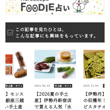
この記事を見たひとは、
こんな記事にも興味をもっています。
6.06.02
2025.11.04
2026.05.14
手土産・ギフト
手土産・ギフト
2026夏の手土
【伊勢丹】2年ぶり
【202
】伊勢丹新宿店
の収穫年！ 新物生
が光る！
買える人気「水
ピスタチオ2025。
の甘く