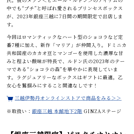
氏。彼のメゾン＜ピエール・ルドン＞のアイテムの
中でも“プチ”と呼ばれ愛されるプリンセスボックス
が、2023年銀座三越に7日間の期間限定で出店しま
す。
今回はロマンティックなハート型のショコラなど定
番7種に加え、新作「マリア」が仲間入り。ドミニカ
共和国産のカカオ豆とマンゴーを使用した濃厚な甘
みと程よい酸味が特長で、ルドン氏の2023年のテー
マである“ショコラの森”を華やかに表現していま
す。ラグジュアリーなボックスはギフトに最適。乙
女心を鷲掴みにすること間違なしです！
三越伊勢丹オンラインストアで商品をみる＞＞
※取扱い：
銀座三越 本館地下2階
GINZAステージ