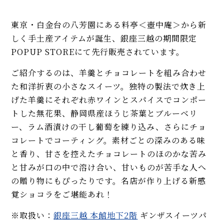
東京・白金台の八芳園にある料亭＜壺中庵＞から新
しく手土産アイテムが誕生、銀座三越の期間限定
POPUP STOREにて先行販売されています。
ご紹介するのは、羊羹とチョコレートを組み合わせ
た和洋折衷の小さなスイーツ。独特の製法で炊き上
げた羊羹にそれぞれ赤ワインとスパイスでコンポー
トした無花果、静岡県産ほうじ茶葉とブルーベリ
ー、ラム酒漬けの干し葡萄を練り込み、さらにチョ
コレートでコーティング。素材ごとの深みのある味
と香り、甘さを控えたチョコレートのほのかな苦み
と甘みが口の中で溶け合い、甘いものが苦手な人へ
の贈り物にもぴったりです。名店が作り上げる新感
覚ショコラをご堪能あれ！
※取扱い：
銀座三越 本館地下2階
ギンザスイーツパ