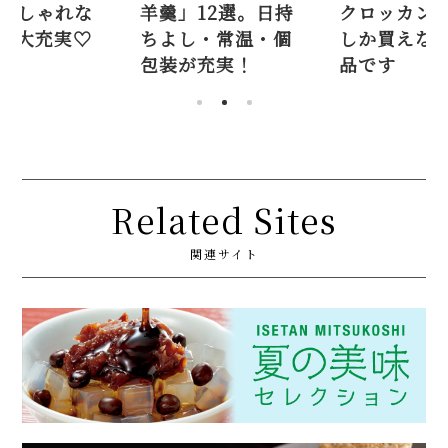
羹」12選。日持
クロッカンテは今
11選。
よし・常温・個
しか買えない限定
お菓子
装が充実！
品です
Related Sites
関連サイト