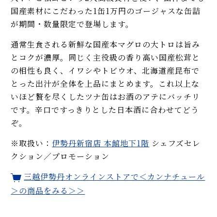
国産素材にこだわった1缶1万円のゴージャスな缶詰
が期間・数量限定で登場します。
通常生食される新鮮な国産本マグロの大トロは旨み
とコクが濃厚。同じく主役級の香り高い国産松茸と
の相性も良く、イワシやトビウオ、北海道産昆布で
とった出汁が全体を上品にまとめます。これ以上な
いほど贅を尽くしたツナ缶はお酒のアテにバッチリ
です。辛口ですっきりとした日本酒に合わせてどう
ぞ。
※取扱い：
伊勢丹新宿店 本館地下1階
シェフズセレ
クション／プロモーション
三越伊勢丹オンラインストアで＜カンナチュール
＞の商品をみる＞＞