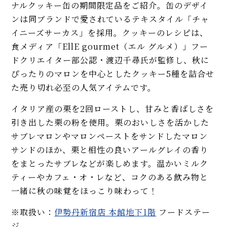
ナルクッキー缶の期間限定品をご紹介。缶のデザイ
ンは同ブランドで愛されているテキスタイル「チャ
イニーズサーカス」を採用。クッキーのレシピは、
食メディア「EllE gourmet（エル グルメ）」フー
ドクリエイター部公認・渡辺千尋氏が監修し、秋に
ぴったりのマロンを中心としたクッキー5種を詰合せ
た売り切れ必至の人気アイテムです。
イタリア産の栗を2回ローストし、甘みと香ばしさを
引き出した栗の粉を使用。栗のおいしさを活かした
サブレマロンやマロンペーストをサンドしたマロン
サンドのほか、栗と相性の良いアールグレイの香り
をまとったサブレなどが楽しめます。温かいミルク
ティーやカフェ・オ・レなど、コクのある飲み物と
一緒に秋の味覚をほっこり味わって！
※取扱い：
伊勢丹新宿店 本館地下1階
フードステー
ジ