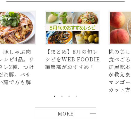
豚しゃぶ肉
【まとめ】8月の旬レ
桃の美しい
シピ4品。サ
シピをWEB FOODIE
食べごろ＜
レ2種、つけ
編集部がおすすめ！
疋屋総本店
れ豚。パサ
が教えます
茹で方も解
マンゴー、
カット方法
MORE