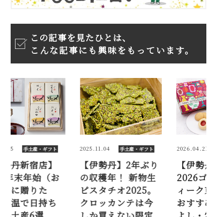
この記事を見たひとは、
こんな記事にも興味をもっています。
5
2025.11.04
2026.04.21
手土産・ギフト
手土産・ギフト
手土
丹新宿店】
【伊勢丹】2年ぶり
【伊勢丹新
6年末年始（お
の収穫年！ 新物生
2026ゴー
に贈りた
ピスタチオ2025。
ィーク東京
温で日持ち
クロッカンテは今
おすすめ！ 
土産6選
しか買えない限定
よし・常温