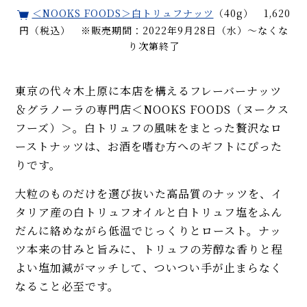
＜NOOKS FOODS＞白トリュフナッツ
（40g） 1,620
円（税込） ※販売期間：2022年9月28日（水）～なくな
り次第終了
東京の代々木上原に本店を構えるフレーバーナッツ
＆グラノーラの専門店＜NOOKS FOODS（ヌークス
フーズ）＞。白トリュフの風味をまとった贅沢なロ
ーストナッツは、お酒を嗜む方へのギフトにぴった
りです。
大粒のものだけを選び抜いた高品質のナッツを、イ
タリア産の白トリュフオイルと白トリュフ塩をふん
だんに絡めながら低温でじっくりとロースト。ナッ
ツ本来の甘みと旨みに、トリュフの芳醇な香りと程
よい塩加減がマッチして、ついつい手が止まらなく
なること必至です。