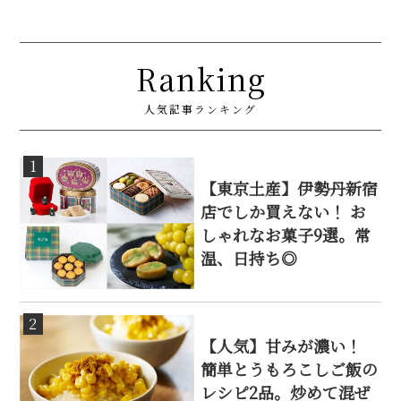
Ranking
人気記事ランキング
1
【東京土産】伊勢丹新宿
店でしか買えない！ お
しゃれなお菓子9選。常
温、日持ち◎
2
【人気】甘みが濃い！
簡単とうもろこしご飯の
レシピ2品。炒めて混ぜ