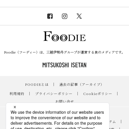
Foodie（フーディー）は、三越伊勢丹グループが運営する食のメディアです。
FOODIEとは
｜
過去の記事（アーカイブ）
｜
利用規約
｜
プライバシーポリシー
｜
Cookieポリシー
｜
お問い合せ
レシピ
｜
スイーツ
｜
手土産・ギフト
｜
ニュース・イベント
｜
おすすめアイテム
｜