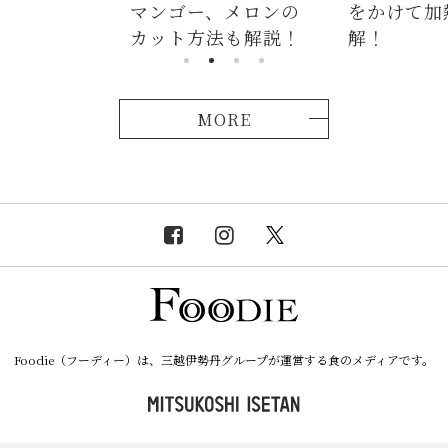
ー、メロンの
をかけて加熱が正
つかない
方法も解説！
解！
説！
MORE
Foodie（フーディー）は、三越伊勢丹グループが運営する食のメディアです。