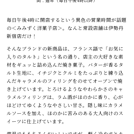
間：通年（毎日午後4時以降）
毎日午後4時に開店するという異色の営業時間が話題
の＜みみずく洋菓子店＞。なんと常設店舗は伊勢丹
新宿店だけ！
そんなブランドの新商品は、フランス語で「お気に
入りのタルト」という名の通り、店主の大好きな素
材をギュッと詰め込んだ焼き菓子。バターが香るタ
ルト生地に、イチジクとクルミをたっぷりと練り込
んだキャラメルのフィリングをのせてオーブンで焼
き上げています。とろけるようなやわらかさのキャ
ラメルフィリングは、ラム酒がほのかに香り、心が
ほどけてゆくようなやさしい甘さ。隠し味にカラメ
ルソースを加え、ほのかに苦みのある大人向けのス
イーツに仕上げています。
常温でももちろんおいしいですが、軽く冷やすとキ