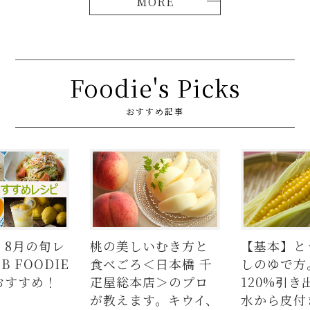
Foodie's Picks
おすすめ記事
しいむき方と
【基本】とうもろこ
【簡単】
ろ＜日本橋 千
しのゆで方。甘さを
の人気レ
本店＞のプロ
120%引き出すには、
ラダはタ
ます。キウイ、
水から皮付き＆時間
麺、よだ