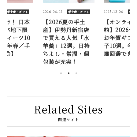
06.02
2025.12.06
2026.02.26
手土産・ギフト
手土産・ギフト
026夏の手土
【オンライン予
この春だ
】伊勢丹新宿店
約】2026伊勢丹の
橋三越デ
買える人気「水
お年賀ギフト和菓
定 黒糖ス
」12選。日持
子10選。年末に混
選【202
よし・常温・個
雑回避できる！
土産にも
装が充実！
Related Sites
関連サイト