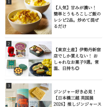
1
【人気】甘みが濃い！
簡単とうもろこしご飯の
レシピ2品。炒めて混ぜ
るだけ
2
【東京土産】伊勢丹新宿
店でしか買えない！ お
しゃれなお菓子9選。常
温、日持ち◎
3
ジンジャー好き必見！
【日本橋三越 英国展
2026】推しジンジャース