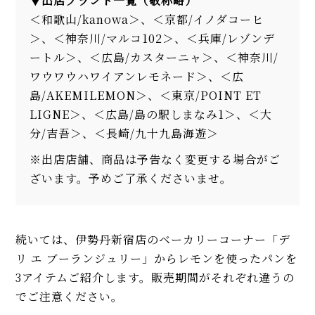
▼出店ブランド一覧（敬称略）
＜和歌山/kanowa＞、＜京都/イノダコーヒ
＞、＜神奈川/マルコ102＞、＜兵庫/レゾンデ
ートル＞、＜広島/カスターニャ＞、＜神奈川/
ワウワウハワイアンレモネード＞、＜広
島/AKEMILEMON＞、＜東京/POINT ET
LIGNE＞、＜広島/島の駅しまなみ1＞、＜大
分/吉吾＞、＜長崎/九十九島海遊＞
※出店店舗、商品は予告なく変更する場合がご
ざいます。予めご了承くださいませ。
続いては、伊勢丹新宿店のベーカリーコーナー「デ
リ エ ブーランジュリー」からレモンを使ったパンを
3アイテムご紹介します。販売期間がそれぞれ違うの
でご注意ください。