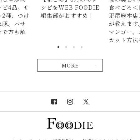
 FOODIE
食べごろ＜日本橋 千
しのゆで方
おすすめ！
疋屋総本店＞のプロ
120%引き
が教えます。キウイ、
水から皮付
マンゴー、メロンの
をかけて加
カット方法も解説！
解！
MORE