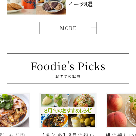
イーツ8選
Foodie's Picks
おすすめ記事
】8月の旬レ
桃の美しいむき方と
【基本】と