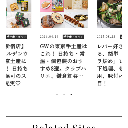
14
2025.08.23
2026.04.21
手土産・ギフト
レシピ
手土
東京手土産は
レバー好きが教え
【伊勢丹新
 日持ち・常
る、簡単「レバニ
2026ゴー
包装のおす
ラ炒め」レシピ。
ィーク東京
選。クラブハ
下処理、もやし代
おすすめ！ 
鎌倉紅谷…
用、味付けに注
よし・常温
目！
イーツが充
Related Sites