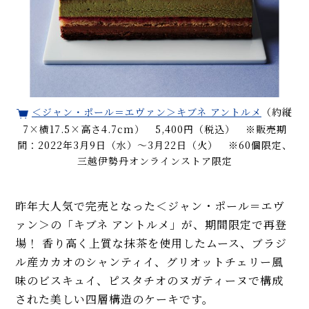
＜ジャン・ポール＝エヴァン＞キブネ アントルメ
（約縦
7×横17.5×高さ4.7cm） 5,400円（税込） ※販売期
間：2022年3月9日（水）〜3月22日（火） ※60個限定、
三越伊勢丹オンラインストア限定
昨年大人気で完売となった＜ジャン・ポール＝エヴ
ァン＞の「キブネ アントルメ」が、期間限定で再登
場！ 香り高く上質な抹茶を使用したムース、ブラジ
ル産カカオのシャンティイ、グリオットチェリー風
味のビスキュイ、ピスタチオのヌガティーヌで構成
された美しい四層構造のケーキです。