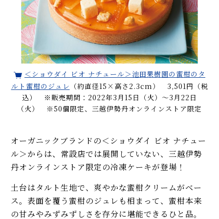
＜ショウダイ ビオ ナチュール＞池田果樹園の蜜柑のタ
ルト蜜柑のジュレ
（約直径15×高さ2.3cm） 3,501円（税
込） ※販売期間：2022年3月15日（火）〜3月22日
（火） ※50個限定、三越伊勢丹オンラインストア限定
オーガニックブランドの＜ショウダイ ビオ ナチュー
ル＞からは、常設店では展開していない、三越伊勢
丹オンラインストア限定の冷凍ケーキが登場！
土台はタルト生地で、爽やかな蜜柑クリームがベー
ス。表面を覆う蜜柑のジュレも相まって、蜜柑本来
の甘みやみずみずしさを存分に堪能できるひと品。