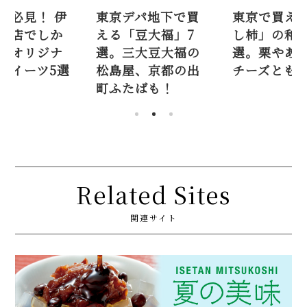
東京デパ地下で買
東京で買える「干
抹茶
える「豆大福」7
し柿」の和菓子4
勢丹
選。三大豆大福の
選。栗やあんこ、
買え
松島屋、京都の出
チーズともマッチ！
ル限
町ふたばも！
Related Sites
関連サイト