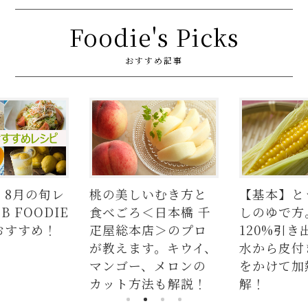
Foodie's Picks
おすすめ記事
の美しいむき方と
【基本】とうもろこ
【簡
べごろ＜日本橋 千
しのゆで方。甘さを
の人
屋総本店＞のプロ
120%引き出すには、
ラダ
教えます。キウイ、
水から皮付き＆時間
麺、
ンゴー、メロンの
をかけて加熱が正
つか
ット方法も解説！
解！
説！