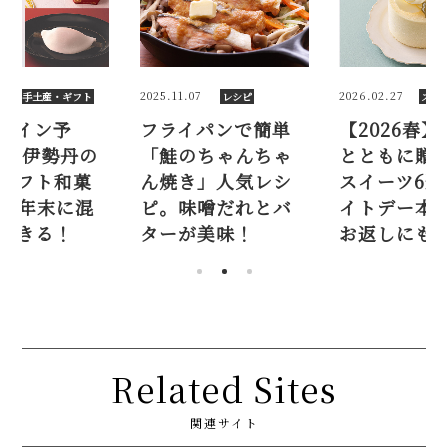
6
2025.11.07
2026.02.27
手土産・ギフト
レシピ
スイ
ライン予
フライパンで簡単
【2026春
026伊勢丹の
「鮭のちゃんちゃ
とともに贈
ギフト和菓
ん焼き」人気レシ
スイーツ6選
選。年末に混
ピ。味噌だれとバ
イトデー本
できる！
ターが美味！
お返しにも
Related Sites
関連サイト