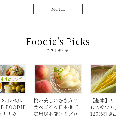
Foodie's Picks
おすすめ記事
】8月の旬レ
桃の美しいむき方と
【基本】と
 FOODIE
食べごろ＜日本橋 千
しのゆで方
おすすめ！
疋屋総本店＞のプロ
120%引き