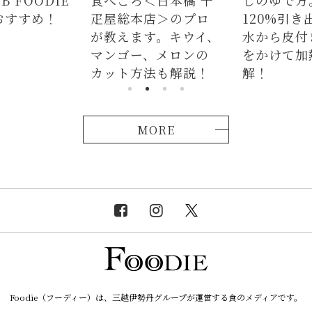
疋屋総本店＞のプロ
120%引き出すには、
ラ
が教えます。キウイ、
水から皮付き＆時間
麺
マンゴー、メロンの
をかけて加熱が正
つ
カット方法も解説！
解！
説
MORE
Foodie（フーディー）は、三越伊勢丹グループが運営する食のメディアです。