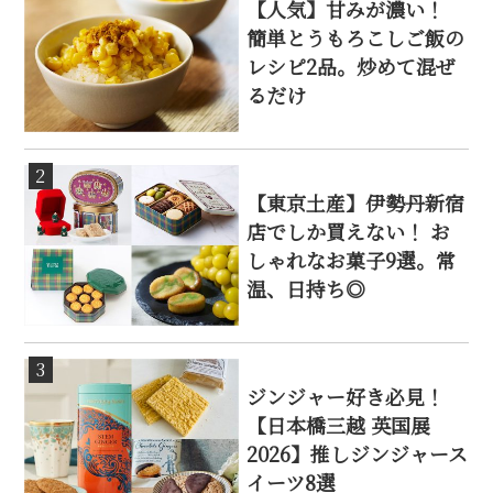
【人気】甘みが濃い！
簡単とうもろこしご飯の
レシピ2品。炒めて混ぜ
るだけ
2
【東京土産】伊勢丹新宿
店でしか買えない！ お
しゃれなお菓子9選。常
温、日持ち◎
3
ジンジャー好き必見！
【日本橋三越 英国展
2026】推しジンジャース
イーツ8選