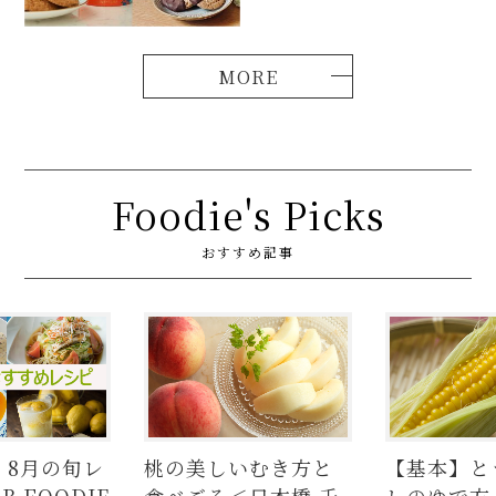
Foodie's Picks
おすすめ記事
桃の美しいむき方と
【基本】とうもろこ
【
食べごろ＜日本橋 千
しのゆで方。甘さを
の