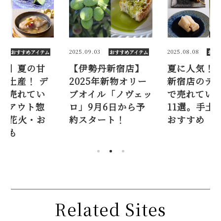
2025.09.03
2025.08.08
202
おすすめアイテム
おすすめアイテム
【伊勢丹新宿店】
夏に人気！ 伊勢丹
【
2025年新物オリー
新宿店のデパ地下
く
ブオイル「ノヴェッ
で売れている惣菜
パ
ロ」9月6日から予
11選。手土産にも
る
約スタート！
おすすめ
菜
盆
Related Sites