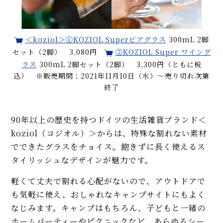
＜koziol＞①KOZIOL Superビアグラス
300mL 2脚
セット（2脚） 3,080円
②KOZIOL Super ワイング
ラス
300mL 2脚セット（2脚） 3,300円（ともに税
込） ※販売期間：2021年11月10日（水）〜売り切れ次第
終了
90年以上の歴史を持つドイツの生活雑貨ブランド＜
koziol（コジオル）＞からは、特殊な割れない素材
でできたグラスをチョイス。飽きずに長く使えるス
タイリッシュなデザインが魅力です。
軽くて丈夫で割れる心配がないので、アウトドアで
も気軽に使え、おしゃれなキャンプサイトにもよく
なじみます。キャンプはもちろん、子どもと一緒の
ホームパーティーやピクニックなど、あらゆるシー