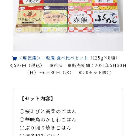
＜味匠庵＞一粒庵 食べ比べセット
（125g×8種）
3,597円（税込） ※冷凍 ※販売期間：2021年5月30日
（日）～6月30日（水） ※50セット限定
【セット内容】
桜えびと高菜のごはん
華味鳥のかしわごはん
ぶり照り焼きごはん
博多和牛ごはん