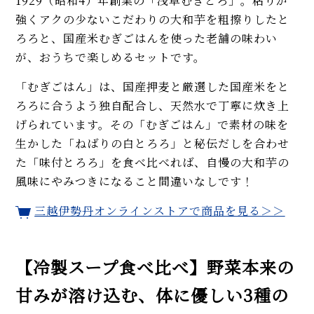
1929（昭和4）年創業の「浅草むぎとろ」。粘りが
強くアクの少ないこだわりの大和芋を粗擦りしたと
ろろと、国産米むぎごはんを使った老舗の味わい
が、おうちで楽しめるセットです。
「むぎごはん」は、国産押麦と厳選した国産米をと
ろろに合うよう独自配合し、天然水で丁寧に炊き上
げられています。その「むぎごはん」で素材の味を
生かした「ねばりの白とろろ」と秘伝だしを合わせ
た「味付とろろ」を食べ比べれば、自慢の大和芋の
風味にやみつきになること間違いなしです！
三越伊勢丹オンラインストアで商品を見る＞＞
【冷製スープ食べ比べ】野菜本来の
甘みが溶け込む、体に優しい3種の