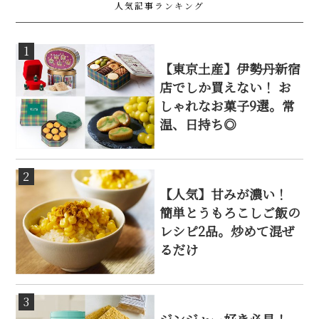
人気記事ランキング
1
【東京土産】伊勢丹新宿
店でしか買えない！ お
しゃれなお菓子9選。常
温、日持ち◎
2
【人気】甘みが濃い！
簡単とうもろこしご飯の
レシピ2品。炒めて混ぜ
るだけ
3
ジンジャー好き必見！