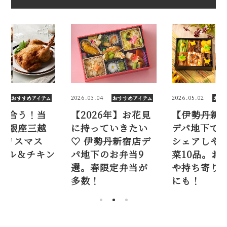
03.04
2026.05.02
2025.12.01
おすすめアイテム
おすすめアイテム
026年】お花見
【伊勢丹新宿店】
まだ間に
っていきたい
デパ地下で人気の
日買える
伊勢丹新宿店デ
シェアしやすい惣
2025 ク
下のお弁当9
菜10品。おでかけ
オードブ
春限定弁当が
や持ち寄り手土産
！
にも！