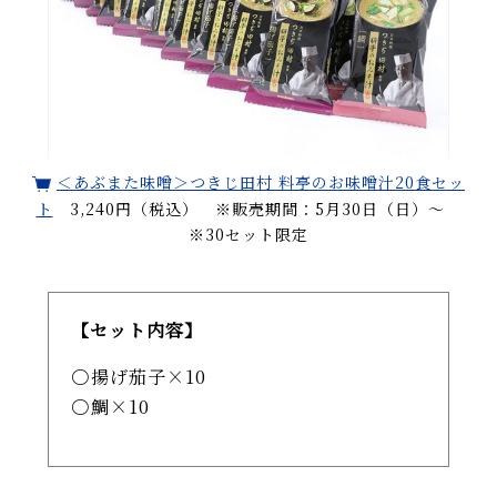
＜あぶまた味噌＞つきじ田村 料亭のお味噌汁20食セッ
ト
3,240円（税込） ※販売期間：5月30日（日）～
※30セット限定
【セット内容】
揚げ茄子×10
鯛×10