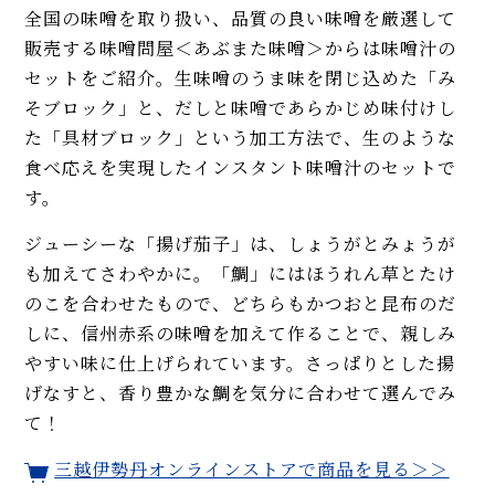
全国の味噌を取り扱い、品質の良い味噌を厳選して
販売する味噌問屋＜あぶまた味噌＞からは味噌汁の
セットをご紹介。生味噌のうま味を閉じ込めた「み
そブロック」と、だしと味噌であらかじめ味付けし
た「具材ブロック」という加工方法で、生のような
食べ応えを実現したインスタント味噌汁のセットで
す。
ジューシーな「揚げ茄子」は、しょうがとみょうが
も加えてさわやかに。「鯛」にはほうれん草とたけ
のこを合わせたもので、どちらもかつおと昆布のだ
しに、信州赤系の味噌を加えて作ることで、親しみ
やすい味に仕上げられています。さっぱりとした揚
げなすと、香り豊かな鯛を気分に合わせて選んでみ
て！
三越伊勢丹オンラインストアで商品を見る＞＞