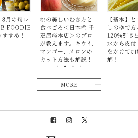
しいむき方と
【基本】とうもろこ
【簡単】
＜日本橋 千
しのゆで方。甘さを
の人気レ
本店＞のプロ
120%引き出すには、
ラダはタ
す。キウイ、
水から皮付き＆時間
麺、よだ
ー、メロンの
をかけて加熱が正
つかない
方法も解説！
解！
説！
MORE