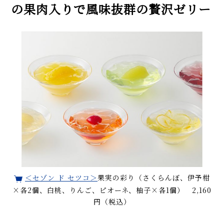
の果肉入りで風味抜群の贅沢ゼリー
＜セゾン ド セツコ＞
果実の彩り（さくらんぼ、伊予柑
×各2個、白桃、りんご、ピオーネ、柚子×各1個） 2,160
円（税込）