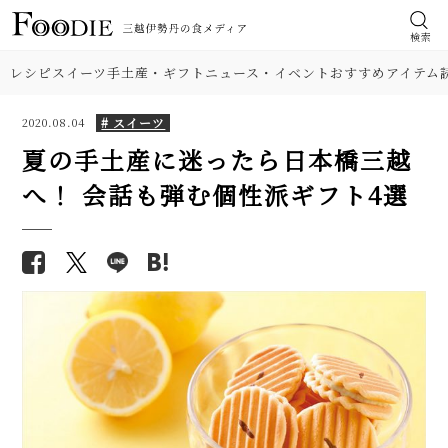
検索
レシピ
スイーツ
手土産・ギフト
ニュース・イベント
おすすめアイテム
# スイーツ
2020.08.04
夏の手土産に迷ったら日本橋三越
へ！ 会話も弾む個性派ギフト4選