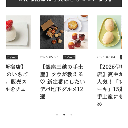
2026.05.26
2026.07.04
ーツ
スイーツ
スイーツ
宿店】
【銀座三越の手土
【2026伊勢丹新
のいちご
産】ツウが教える
店】爽やかさが大
販売ス
♡ 新定番にしたい
人気！「レモンケ
をチェ
デパ地下グルメ12
ーキ」15選。夏
選
手土産にもおすす
め