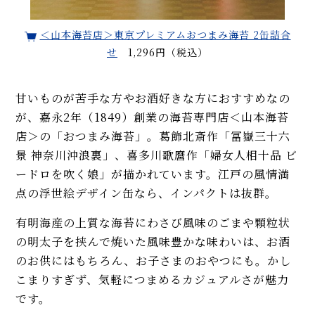
＜山本海苔店＞東京プレミアムおつまみ海苔 2缶詰合
せ
1,296円（税込）
甘いものが苦手な方やお酒好きな方におすすめなの
が、嘉永2年（1849）創業の海苔専門店＜山本海苔
店＞の「おつまみ海苔」。葛飾北斎作「冨嶽三十六
景 神奈川沖浪裏」、喜多川歌麿作「婦女人相十品 ビ
ードロを吹く娘」が描かれています。江戸の風情満
点の浮世絵デザイン缶なら、インパクトは抜群。
有明海産の上質な海苔にわさび風味のごまや顆粒状
の明太子を挟んで焼いた風味豊かな味わいは、お酒
のお供にはもちろん、お子さまのおやつにも。かし
こまりすぎず、気軽につまめるカジュアルさが魅力
です。