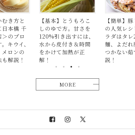
方と
【基本】とうもろこ
【簡単】豚しゃぶ
 千
しのゆで方。甘さを
の人気レシピ4品
プロ
120%引き出すには、
ラダはタレ2種、
イ、
水から皮付き＆時間
麺、よだれ豚。パ
ンの
をかけて加熱が正
つかない茹で方も
説！
解！
説！
MORE