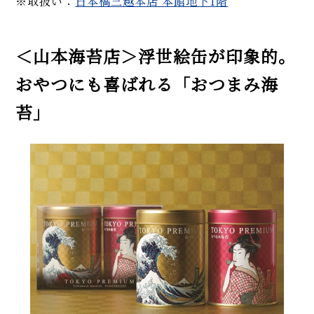
※取扱い：
日本橋三越本店 本館地下1階
＜山本海苔店＞浮世絵缶が印象的。
おやつにも喜ばれる「おつまみ海
苔」