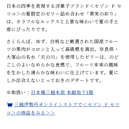
日本の四季を表現する洋菓子ブランド＜セゾン ド セ
ツコ＞の夏限定のゼリー詰め合わせ「果実の彩り」
は、カラフルなルックスと上質な味わいで夏の手土
産にぴったりです。
さくらんぼ、ゆず、白桃など厳選された国産フルー
ツの果肉がコロンと入って高級感を演出。奈良県・
大峯山の名水「天の川」を使用したゼリーは、のど
ごしのよいなめらかな食感で、フルーツ本来の風味
を生かした清らかな味わいに仕上げています。夏に
しか出合えないとっておきのデザートです。
※取扱い：
日本橋三越本店 本館地下1階
三越伊勢丹オンラインストアで＜セゾン ド セツ
コ＞の商品をみる＞＞