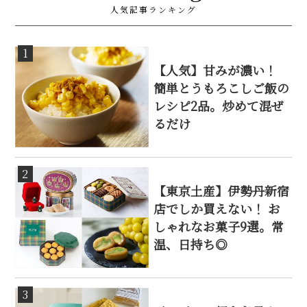
人気記事ランキング
1
【人気】甘みが濃い！
簡単とうもろこしご飯の
レシピ2品。炒めて混ぜ
るだけ
2
【東京土産】伊勢丹新宿
店でしか買えない！ お
しゃれなお菓子9選。常
温、日持ち◎
3