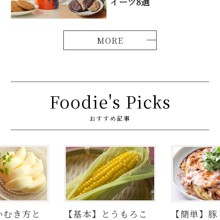
イーツ8選
Foodie's Picks
おすすめ記事
いむき方と
【基本】とうもろこ
【簡単】豚