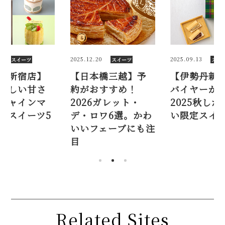
2025.12.20
2025.09.13
202
スイーツ
スイーツ
【日本橋三越】予
【伊勢丹新宿店】
【
約がおすすめ！
バイヤーが考案！
み
2026ガレット・
2025秋しか買えな
広
デ・ロワ6選。かわ
い限定スイーツ7選
ス
いいフェーブにも注
選
目
Related Sites