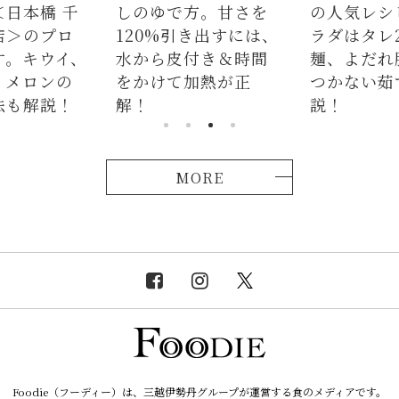
＜日本橋 千
しのゆで方。甘さを
の人気レシ
店＞のプロ
120%引き出すには、
ラダはタレ
す。キウイ、
水から皮付き＆時間
麺、よだれ
、メロンの
をかけて加熱が正
つかない茹
法も解説！
解！
説！
MORE
Foodie（フーディー）は、三越伊勢丹グループが運営する食のメディアです。