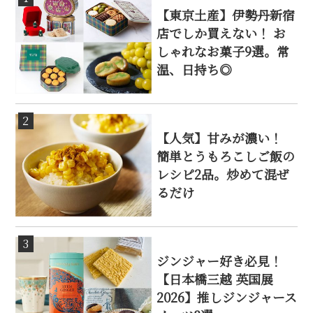
【東京土産】伊勢丹新宿
店でしか買えない！ お
しゃれなお菓子9選。常
温、日持ち◎
2
【人気】甘みが濃い！
簡単とうもろこしご飯の
レシピ2品。炒めて混ぜ
るだけ
3
ジンジャー好き必見！
【日本橋三越 英国展
2026】推しジンジャース