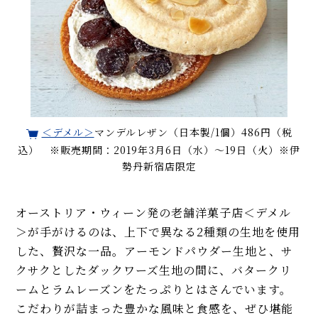
＜デメル＞
マンデルレザン（日本製/1個）486円（税
込） ※販売期間：2019年3月6日（水）〜19日（火）※伊
勢丹新宿店限定
オーストリア・ウィーン発の老舗洋菓子店＜デメル
＞が手がけるのは、上下で異なる2種類の生地を使用
した、贅沢な一品。アーモンドパウダー生地と、サ
クサクとしたダックワーズ生地の間に、バタークリ
ームとラムレーズンをたっぷりとはさんでいます。
こだわりが詰まった豊かな風味と食感を、ぜひ堪能