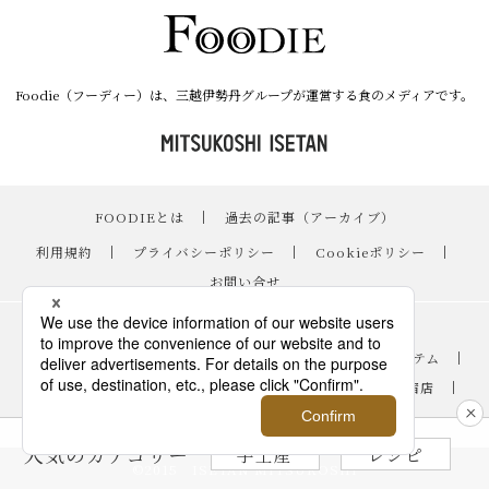
Foodie（フーディー）は、三越伊勢丹グループが運営する食のメディアです。
FOODIEとは
｜
過去の記事（アーカイブ）
｜
利用規約
｜
プライバシーポリシー
｜
Cookieポリシー
｜
お問い合せ
レシピ
｜
スイーツ
｜
手土産・ギフト
｜
ニュース・イベント
｜
おすすめアイテム
｜
読み物・コラム
｜
バイヤーのイチオシ！
｜
伊勢丹新宿店
｜
銀座三越
｜
日本橋三越本店
｜
FOODIE占い
人気のカテゴリー
手土産
レシピ
©2015 ISETAN MITSUKOSHI