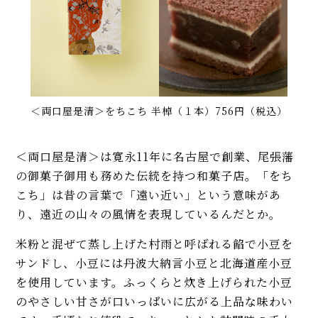
＜両口屋是清＞をちこち 半棹（１本）756円（税込）
＜両口屋是清＞は寛永11年に名古屋で創業、尾張藩
の御菓子御用も務めた伝統を持つ和菓子店。「をち
こち」は昔の言葉で「遠い近い」という意味があ
り、遠近の山々の風情を表現しているんだとか。
米粉と混ぜて蒸し上げた村雨と呼ばれる餡で小豆を
サンドし、小豆には丹波大納言小豆と北海道産小豆
を使用しています。ふっくらと炊き上げられた小豆
のやさしい甘さが口いっぱいに広がる上品な味わい