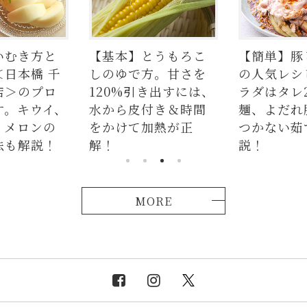
本】とうもろこ
【簡単】豚しゃぶ肉
【ま
ゆで方。甘さを
の人気レシピ4品。サ
シピを
0%引き出すには、
ラダはタレ2種、つけ
編集
ら皮付き＆時間
麺、よだれ豚。パサ
けて加熱が正
つかない茹で方も解
説！
MORE