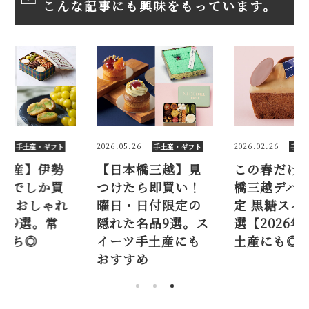
こんな記事にも興味をもっています。
2026.05.26
2026.02.26
2026.07
手土産・ギフト
手土産・ギフト
【日本橋三越】見
この春だけ！ 日本
【東
つけたら即買い！
橋三越デパ地下限
丹新
曜日・日付限定の
定 黒糖スイーツ10
えな
隠れた名品9選。ス
選【2026年春／手
なお
イーツ手土産にも
土産にも◎】
温、
おすすめ