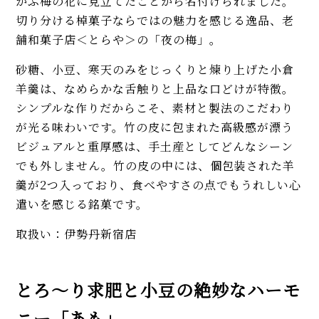
かぶ梅の花に見立てたことから名付けられました。
切り分ける棹菓子ならではの魅力を感じる逸品、老
舗和菓子店＜とらや＞の「夜の梅」。
砂糖、小豆、寒天のみをじっくりと煉り上げた小倉
羊羹は、なめらかな舌触りと上品な口どけが特徴。
シンプルな作りだからこそ、素材と製法のこだわり
が光る味わいです。竹の皮に包まれた高級感が漂う
ビジュアルと重厚感は、手土産としてどんなシーン
でも外しません。竹の皮の中には、個包装された羊
羹が2つ入っており、食べやすさの点でもうれしい心
遣いを感じる銘菓です。
取扱い：伊勢丹新宿店
とろ〜り求肥と小豆の絶妙なハーモ
ニー「あも」