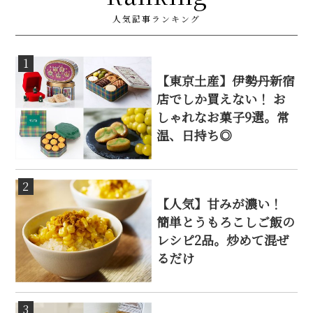
人気記事ランキング
1
【東京土産】伊勢丹新宿
店でしか買えない！ お
しゃれなお菓子9選。常
温、日持ち◎
2
【人気】甘みが濃い！
簡単とうもろこしご飯の
レシピ2品。炒めて混ぜ
るだけ
3