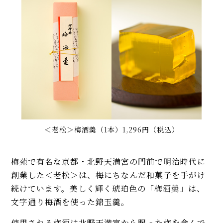
＜老松＞梅酒羮（1本）1,296円（税込）
梅苑で有名な京都・北野天満宮の門前で明治時代に
創業した＜老松＞は、梅にちなんだ和菓子を手がけ
続けています。美しく輝く琥珀色の「梅酒羮」は、
文字通り梅酒を使った錦玉羹。
使用される梅酒は北野天満宮から賜った梅を含んで