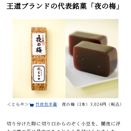
王道ブランドの代表銘菓「夜の梅」
＜とらや＞
竹皮包羊羹
夜の梅（1本）3,024円（税込）
切り分けた際に切り口からのぞく小豆を、闇夜に浮