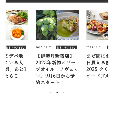
03
2025.12.01
2025.10.15
おすすめアイテム
おすすめアイテム
おす
勢丹新宿店】
まだ間に合う！当
銀座三越の
5年新物オリー
日買える銀座三越
下で売れて
イル「ノヴェッ
2025 クリスマス
気惣菜10選
月6日から予
オードブル＆チキン
品、迷った
タート！
れ！