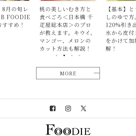
いむき方と
【基本】とうもろこ
【簡単】
＜日本橋 千
しのゆで方。甘さを
の人気レシ
店＞のプロ
120%引き出すには、
ラダはタレ
す。キウイ、
水から皮付き＆時間
麺、よだ
、メロンの
をかけて加熱が正
つかない
法も解説！
解！
説！
MORE