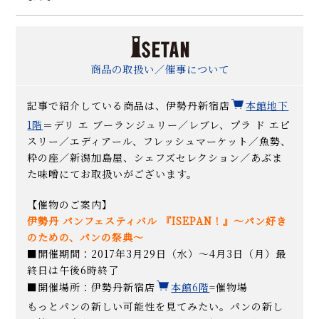
商品の取扱い／催事について
記事で紹介している商品は、伊勢丹新宿店
本館地下
1階
＝デリ エ ブーランジュリー／レブレ、プラ ド エピ
スリー／エディアール、フレッシュマーケット／魚勢、
粋の座／新潟加島屋、シェフズセレクション／あぶま
た味噌にてお取扱いがございます。
【催物のご案内】
伊勢丹 パンフェスティバル 『ISEPAN！』～パン好き
のための、パンの祭典～
■開催期間：2017年3月29日（水）～4月3日（月）最
終日は午後6時終了
■開催場所：伊勢丹新宿店
本館6階
=催物場
もっとパンの新しい可能性を見てみたい。パンの新し