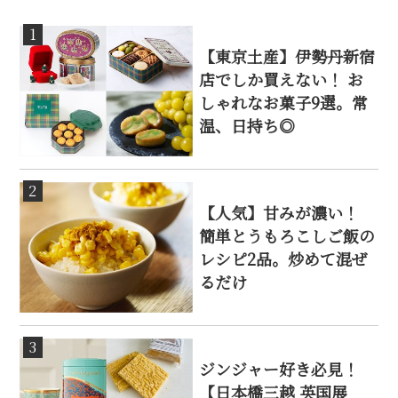
1
【東京土産】伊勢丹新宿
店でしか買えない！ お
しゃれなお菓子9選。常
温、日持ち◎
2
【人気】甘みが濃い！
簡単とうもろこしご飯の
レシピ2品。炒めて混ぜ
るだけ
3
ジンジャー好き必見！
【日本橋三越 英国展