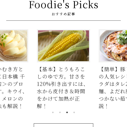
Foodie's Picks
おすすめ記事
とうもろこ
【簡単】豚しゃぶ肉
【まとめ】
方。甘さを
の人気レシピ4品。サ
シピをWEB
き出すには、
ラダはタレ2種、つけ
編集部がお
付き＆時間
麺、よだれ豚。パサ
加熱が正
つかない茹で方も解
説！