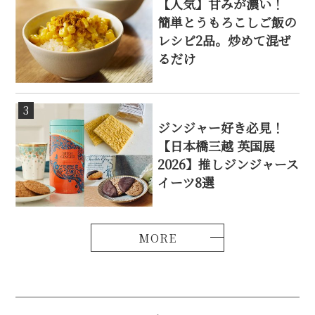
【人気】甘みが濃い！
簡単とうもろこしご飯の
レシピ2品。炒めて混ぜ
るだけ
3
ジンジャー好き必見！
【日本橋三越 英国展
2026】推しジンジャース
イーツ8選