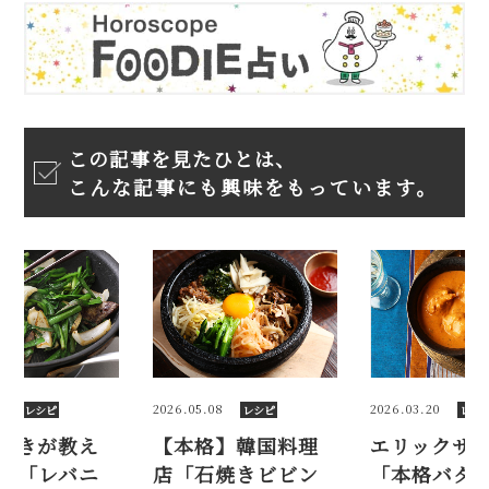
この記事を見たひとは、
こんな記事にも興味をもっています。
8
2026.03.20
2025.08.23
レシピ
レシピ
レシ
】韓国料理
エリックサウス直伝
レバー好き
焼きビビン
「本格バターチキ
る、簡単「