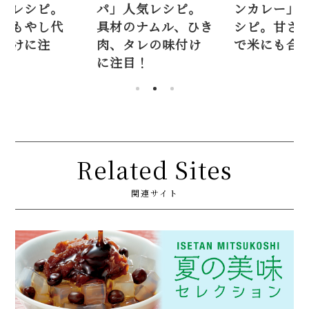
気レシピ。
ンカレー」人気レ
ラ炒め」レ
ナムル、ひき
シピ。甘さ控えめ
下処理、も
レの味付け
で米にも合う！
用、味付け
！
目！
Related Sites
関連サイト