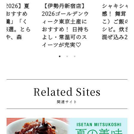
元2026】夏
【伊勢丹新宿店】
シャキシャ
におすすめ
2026ゴールデンウ
感！ 舞茸（
羊羹」「く
ィーク東京土産に
こ）ご飯の
」8選。とら
おすすめ！ 日持ち
シピ。炊き
ねや、森
よし・常温可のス
混ぜ込み2品
イーツが充実♡
Related Sites
関連サイト