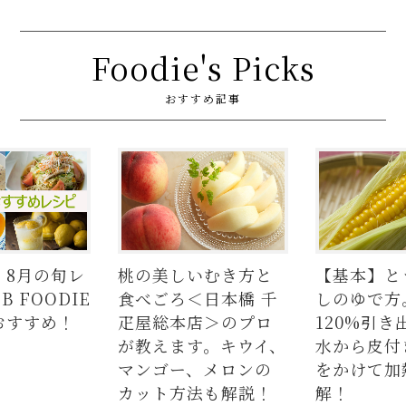
Foodie's Picks
おすすめ記事
】8月の旬レ
桃の美しいむき方と
【基本】と
 FOODIE
食べごろ＜日本橋 千
しのゆで方
おすすめ！
疋屋総本店＞のプロ
120%引き
が教えます。キウイ、
水から皮付
マンゴー、メロンの
をかけて加
カット方法も解説！
解！