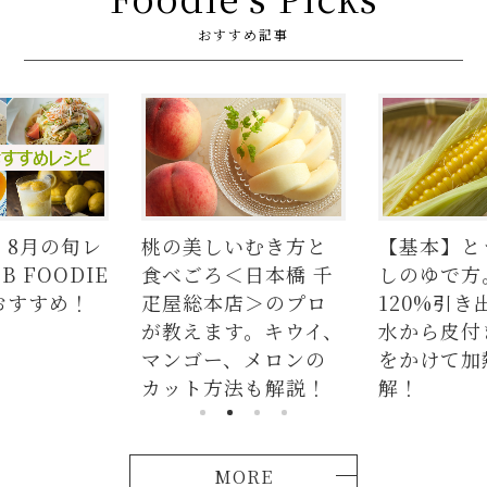
おすすめ記事
】8月の旬レ
桃の美しいむき方と
【基本】と
 FOODIE
食べごろ＜日本橋 千
しのゆで方
おすすめ！
疋屋総本店＞のプロ
120%引き
が教えます。キウイ、
水から皮付
マンゴー、メロンの
をかけて加
カット方法も解説！
解！
MORE