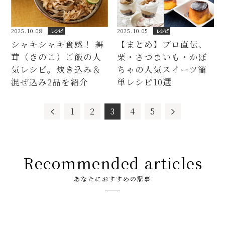
2025.10.05
レシピ
2025.10.08
レシピ
【まとめ】プロ直伝、
シャキシャキ食感！ 舞
栗・さつまいも・かぼ
茸（きのこ）ご飯の人
ちゃの人気スイーツ簡
気レシピ。炊き込み＆
単レシピ10選
混ぜ込み2品を紹介
1
2
3
4
5
Recommended articles
あなたにおすすめの記事