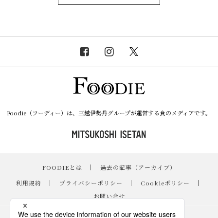
Foodie（フーディー）は、三越伊勢丹グループが運営する食のメディアです。
FOODIEとは
｜
過去の記事（アーカイブ）
｜
利用規約
｜
プライバシーポリシー
｜
Cookieポリシー
｜
お問い合せ
レシピ
｜
スイーツ