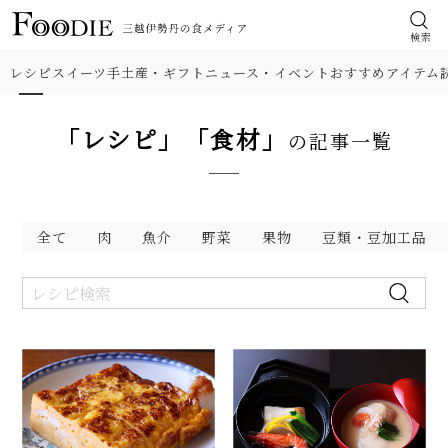
検索
レシピ
スイーツ
手土産・ギフト
ニュース・イベント
おすすめアイテム
「レシピ」「食材」
の記事一覧
全て
肉
魚介
野菜
果物
豆類・豆加工品