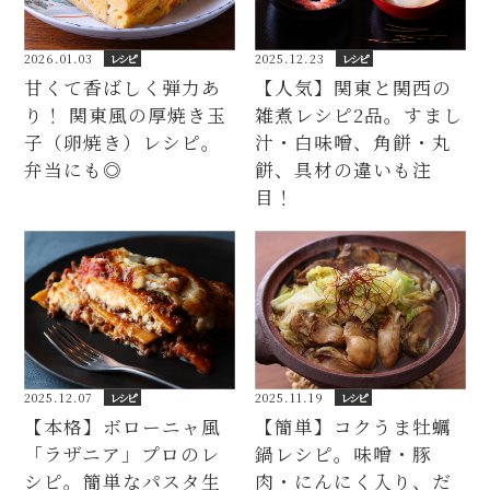
2026.01.03
レシピ
2025.12.23
レシピ
甘くて香ばしく弾力あ
【人気】関東と関西の
り！ 関東風の厚焼き玉
雑煮レシピ2品。すまし
子（卵焼き）レシピ。
汁・白味噌、角餅・丸
弁当にも◎
餅、具材の違いも注
目！
2025.12.07
レシピ
2025.11.19
レシピ
【本格】ボローニャ風
【簡単】コクうま牡蠣
「ラザニア」プロのレ
鍋レシピ。味噌・豚
シピ。簡単なパスタ生
肉・にんにく入り、だ