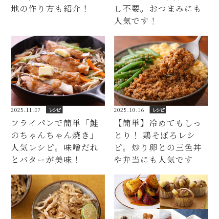
地の作り方も紹介！
し不要。おつまみにも
人気です！
2025.11.07
レシピ
2025.10.16
レシピ
フライパンで簡単「鮭
【簡単】冷めてもしっ
のちゃんちゃん焼き」
とり！ 鶏そぼろレシ
人気レシピ。味噌だれ
ピ。炒り卵との三色丼
とバターが美味！
や弁当にも人気です