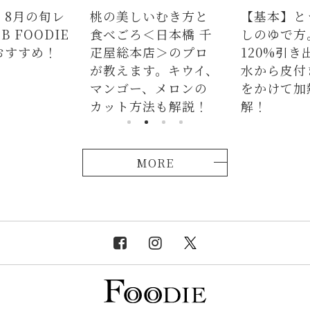
】8月の旬レ
桃の美しいむき方と
【基本】と
 FOODIE
食べごろ＜日本橋 千
しのゆで方
おすすめ！
疋屋総本店＞のプロ
120%引き
が教えます。キウイ、
水から皮付
マンゴー、メロンの
をかけて加
カット方法も解説！
解！
MORE