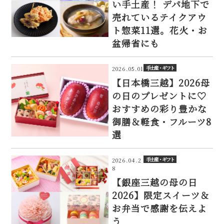
い手土産！ デパ地下で
売れているテイクアウ
ト惣菜11選。花火・お
盆帰省にも
手土産・ギフト
2026.05.01
【日本橋三越】2026母
の日のプレゼントに♡
おすすめの彩り豊かな
御膳＆軽食・フルーツ8
選
手土産・ギフト
2026.04.2
8
【銀座三越の母の日
2026】限定スイーツ＆
お弁当で感謝を伝えよ
う