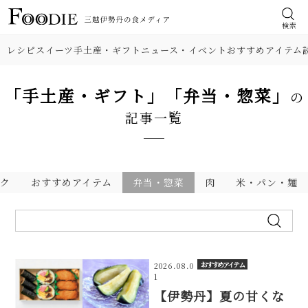
検索
レシピ
スイーツ
手土産・ギフト
ニュース・イベント
おすすめアイテム
「手土産・ギフト」「弁当・惣菜」
の
記事一覧
ンク
おすすめアイテム
弁当・惣菜
肉
米・パン・麺
おすすめアイテム
2026.08.0
1
【伊勢丹】夏の甘くな