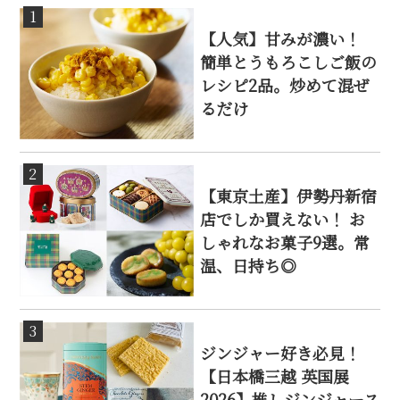
1
【人気】甘みが濃い！
簡単とうもろこしご飯の
レシピ2品。炒めて混ぜ
るだけ
2
【東京土産】伊勢丹新宿
店でしか買えない！ お
しゃれなお菓子9選。常
温、日持ち◎
3
ジンジャー好き必見！
【日本橋三越 英国展
2026】推しジンジャース