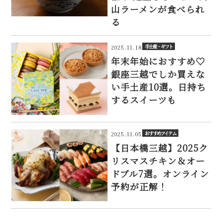
山ラーメンが食べられ
る
手土産・ギフト
2025.11.18
年末年始におすすめ♡
銀座三越でしか買えな
い手土産10選。日持ち
するスイーツも
おすすめアイテム
2025.11.05
【日本橋三越】2025ク
リスマスチキン＆オー
ドブル7選。オンライン
予約が正解！