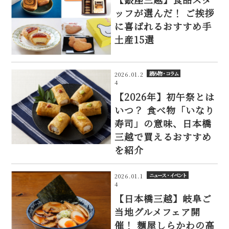
ッフが選んだ！ ご挨拶
に喜ばれるおすすめ手
土産15選
読み物・コラム
2026.01.2
4
【2026年】初午祭とは
いつ？ 食べ物「いなり
寿司」の意味、日本橋
三越で買えるおすすめ
を紹介
ニュース・イベント
2026.01.1
4
【日本橋三越】岐阜ご
当地グルメフェア開
催！ 麺屋しらかわの高